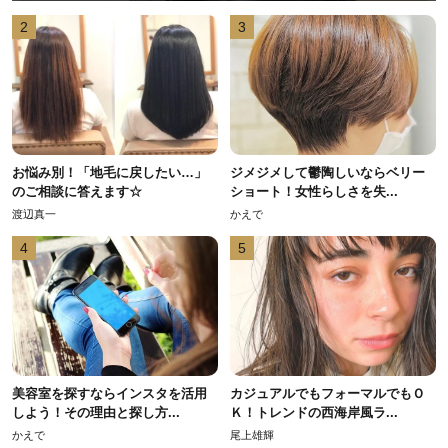
2
3
お悩み別！「地毛に戻したい…」
ジメジメして鬱陶しいならベリー
のご相談に答えます☆
ショート！女性らしさを失...
渡辺真一
かえで
4
5
美容室を探すならインスタを活用
カジュアルでもフォーマルでもＯ
しよう！その理由と探し方...
Ｋ！トレンドの西海岸風ラ...
かえで
尾上雄輝