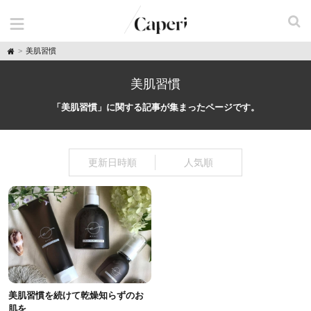
H
美肌習慣
o
m
e
美肌習慣
「美肌習慣」に関する記事が集まったページです。
更新日時順
人気順
美肌習慣を続けて乾燥知らずのお
肌を