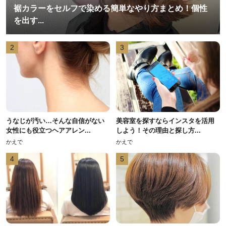
裾カラーをセルフで染める簡単なやり方まとめ！個性
を出す...
2
3
うなじが汚い…そんな自信がない
美容室を探すならインスタを活用
女性にも役立つヘアアレン...
しよう！その理由と探し方...
かえで
かえで
4
5