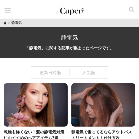
H
静電気
o
m
e
静電気
「静電気」に関する記事が集まったページです。
更新日時順
人気順
乾燥も怖くない！髪の静電気対策
静電気で困ってるならアウトバス
におすすめのヘアアイテム3選
トリートメント！付け方次...