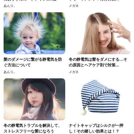
あんり。
メガネ
髪のダメージに繋がる静電気を防
冬の静電気は髪をダメにする…そ
ぐ方法について
の原因とヘアケア剤で対策...
あんり。
メガネ
冬の静電気トラブルを解決して、
ナイトキャップはシルクが一押
ストレスフリーな髪になろう
し！その嬉しい効果とは！？