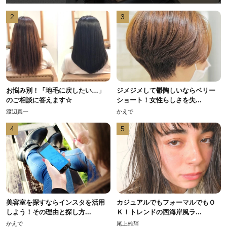
2
3
お悩み別！「地毛に戻したい…」
ジメジメして鬱陶しいならベリー
のご相談に答えます☆
ショート！女性らしさを失...
渡辺真一
かえで
4
5
美容室を探すならインスタを活用
カジュアルでもフォーマルでもＯ
しよう！その理由と探し方...
Ｋ！トレンドの西海岸風ラ...
かえで
尾上雄輝