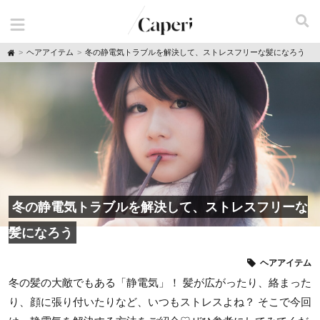
H
ヘアアイテム
冬の静電気トラブルを解決して、ストレスフリーな髪になろう
o
m
e
冬の静電気トラブルを解決して、ストレスフリーな
髪になろう
ヘアアイテム
冬の髪の大敵でもある「静電気」！ 髪が広がったり、絡まった
り、顔に張り付いたりなど、いつもストレスよね？ そこで今回