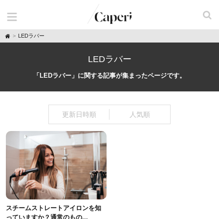
H
LEDラバー
o
m
e
LEDラバー
「LEDラバー」に関する記事が集まったページです。
更新日時順
人気順
スチームストレートアイロンを知
っていますか？通常のもの...