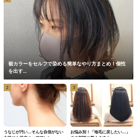
裾カラーをセルフで染める簡単なやり方まとめ！個性
を出す...
2
3
うなじが汚い…そんな自信がない
お悩み別！「地毛に戻したい…」