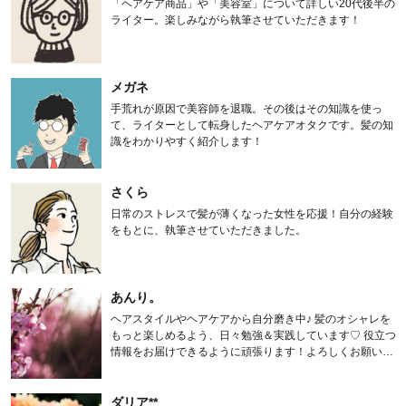
「ヘアケア商品」や「美容室」について詳しい20代後半の
ライター。楽しみながら執筆させていただきます！
メガネ
手荒れが原因で美容師を退職。その後はその知識を使っ
て、ライターとして転身したヘアケアオタクです。髪の知
識をわかりやすく紹介します！
さくら
日常のストレスで髪が薄くなった女性を応援！自分の経験
をもとに、執筆させていただきました。
あんり。
ヘアスタイルやヘアケアから自分磨き中♪ 髪のオシャレを
もっと楽しめるよう、日々勉強＆実践しています♡ 役立つ
情報をお届けできるように頑張ります！よろしくお願いし
ます。
ダリア**