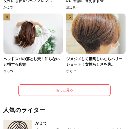
女性にも役立つヘアアレン...
のご相談に答えます☆
かえで
渡辺真一
4
5
ヘッドスパの落とし穴！知らない
ジメジメして鬱陶しいならベリー
と損する真実
ショート！女性らしさを失...
さろめ
かえで
もっと見る
人気のライター
かえで