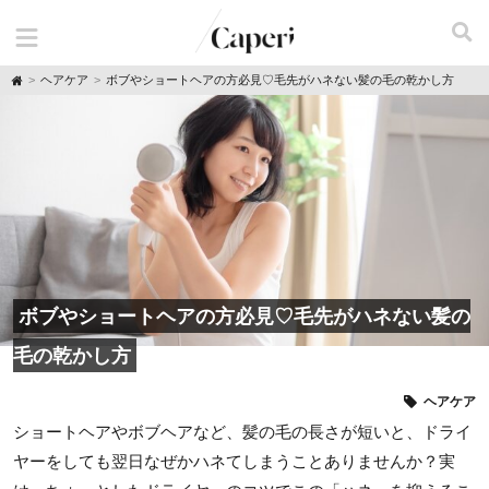
H
ヘアケア
ボブやショートヘアの方必見♡毛先がハネない髪の毛の乾かし方
o
m
e
ボブやショートヘアの方必見♡毛先がハネない髪の
毛の乾かし方
ヘアケア
ショートヘアやボブヘアなど、髪の毛の長さが短いと、ドライ
ヤーをしても翌日なぜかハネてしまうことありませんか？実