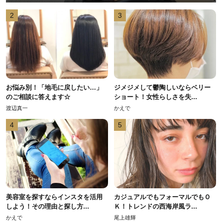
2
3
お悩み別！「地毛に戻したい…」
ジメジメして鬱陶しいならベリー
のご相談に答えます☆
ショート！女性らしさを失...
渡辺真一
かえで
4
5
美容室を探すならインスタを活用
カジュアルでもフォーマルでもＯ
しよう！その理由と探し方...
Ｋ！トレンドの西海岸風ラ...
かえで
尾上雄輝