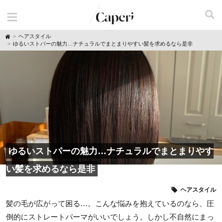
H
ヘアスタイル
o
ゆるいストパーの魅力…ナチュラルでまとまりやすい髪を求めるなら是非
m
e
ゆるいストパーの魅力…ナチュラルでまとまりやす
い髪を求めるなら是非
ヘアスタイル
髪の毛が広がって困る…。こんな悩みを抱えているのなら、圧
倒的にストレートパーマがいいでしょう。しかし不自然にまっ