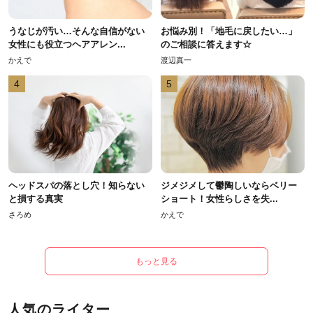
うなじが汚い…そんな自信がない
お悩み別！「地毛に戻したい…」
女性にも役立つヘアアレン...
のご相談に答えます☆
かえで
渡辺真一
4
5
ヘッドスパの落とし穴！知らない
ジメジメして鬱陶しいならベリー
と損する真実
ショート！女性らしさを失...
さろめ
かえで
もっと見る
人気のライター