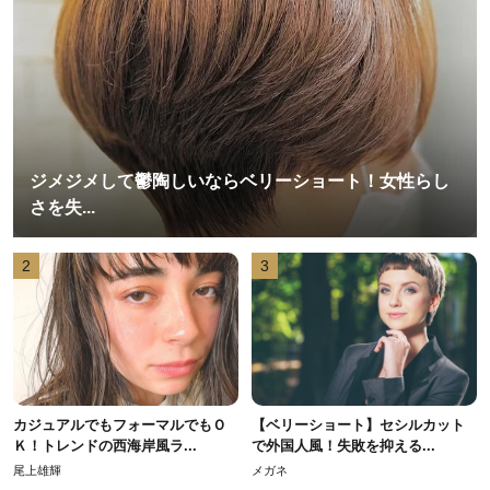
ジメジメして鬱陶しいならベリーショート！女性らし
さを失...
2
3
カジュアルでもフォーマルでもＯ
【ベリーショート】セシルカット
Ｋ！トレンドの西海岸風ラ...
で外国人風！失敗を抑える...
尾上雄輝
メガネ