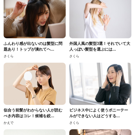
ふんわり感が出ないのは髪型に問
外国人風の髪型3選！それでいて大
題あり！トップが潰れてヘ...
人っぽい髪型を選ぶには...
さくら
さくら
似合う前髪がわからない人が読む
ビジネス中によく使うポニーテー
べき内容はコレ！候補を絞...
ルができない人はどうする...
かえで
さくら