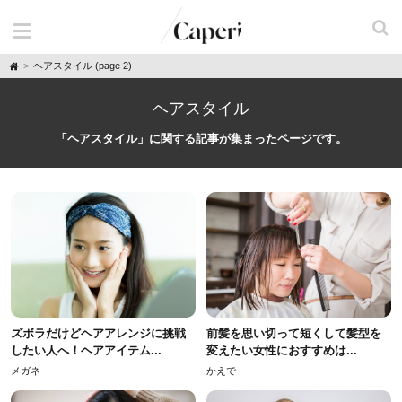
H
ヘアスタイル (page 2)
o
m
e
ヘアスタイル
「ヘアスタイル」に関する記事が集まったページです。
ズボラだけどヘアアレンジに挑戦
前髪を思い切って短くして髪型を
したい人へ！ヘアアイテム...
変えたい女性におすすめは...
メガネ
かえで