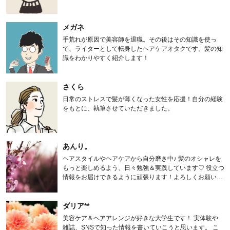
メガネ
手荒れが原因で美容師を退職。その後はその知識を使っ
て、ライターとして転身したヘアケアオタクです。髪の知
識をわかりやすく紹介します！
さくら
日常のストレスで髪が薄くなった女性を応援！自分の経験
をもとに、執筆させていただきました。
あんり。
ヘアスタイルやヘアケアから自分磨き中♪ 髪のオシャレを
もっと楽しめるよう、日々勉強＆実践しています♡ 役立つ
情報をお届けできるように頑張ります！よろしくお願いし
ます。
ダリア**
美容ケア＆ヘアアレンジが好きな大学生です！ 実体験や
雑誌、SNSで知った情報を書いていこうと思います。 こ