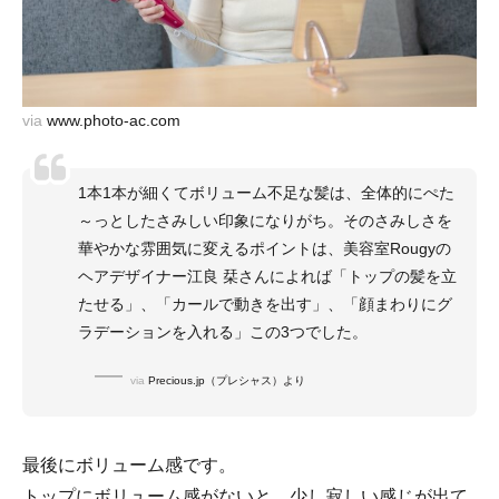
via
www.photo-ac.com
1本1本が細くてボリューム不足な髪は、全体的にぺた
～っとしたさみしい印象になりがち。そのさみしさを
華やかな雰囲気に変えるポイントは、美容室Rougyの
ヘアデザイナー江良 栞さんによれば「トップの髪を立
たせる」、「カールで動きを出す」、「顔まわりにグ
ラデーションを入れる」この3つでした。
via
Precious.jp（プレシャス）より
最後にボリューム感です。
トップにボリューム感がないと、少し寂しい感じが出て