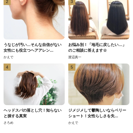
2
3
うなじが汚い…そんな自信がない
お悩み別！「地毛に戻したい…」
女性にも役立つヘアアレン...
のご相談に答えます☆
かえで
渡辺真一
4
5
ヘッドスパの落とし穴！知らない
ジメジメして鬱陶しいならベリー
と損する真実
ショート！女性らしさを失...
さろめ
かえで