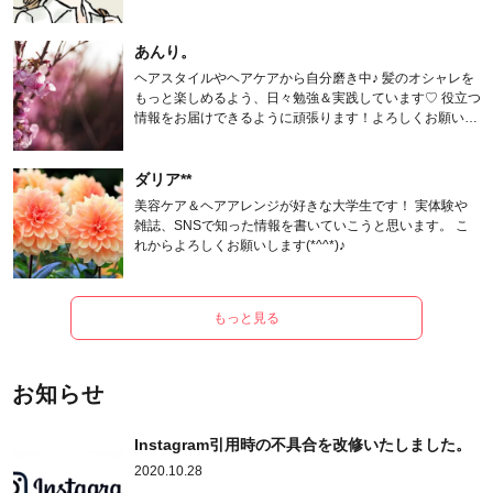
あんり。
ヘアスタイルやヘアケアから自分磨き中♪ 髪のオシャレを
もっと楽しめるよう、日々勉強＆実践しています♡ 役立つ
情報をお届けできるように頑張ります！よろしくお願いし
ます。
ダリア**
美容ケア＆ヘアアレンジが好きな大学生です！ 実体験や
雑誌、SNSで知った情報を書いていこうと思います。 こ
れからよろしくお願いします(*^^*)♪
もっと見る
お知らせ
Instagram引用時の不具合を改修いたしました。
2020.10.28