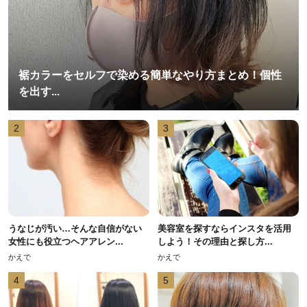
裾カラーをセルフで染める簡単なやり方まとめ！個性
を出す...
2
3
うなじが汚い…そんな自信がない
美容室を探すならインスタを活用
女性にも役立つヘアアレン...
しよう！その理由と探し方...
かえで
かえで
4
5