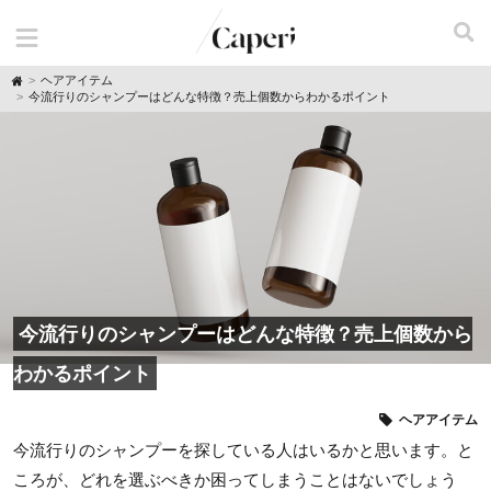
H
ヘアアイテム
o
今流行りのシャンプーはどんな特徴？売上個数からわかるポイント
m
e
今流行りのシャンプーはどんな特徴？売上個数から
わかるポイント
ヘアアイテム
今流行りのシャンプーを探している人はいるかと思います。と
ころが、どれを選ぶべきか困ってしまうことはないでしょう