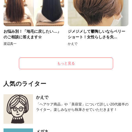
お悩み別！「地毛に戻したい…」
ジメジメして鬱陶しいならベリー
のご相談に答えます☆
ショート！女性らしさを失...
渡辺真一
かえで
もっと見る
人気のライター
かえで
「ヘアケア商品」や「美容室」について詳しい20代後半の
ライター。楽しみながら執筆させていただきます！
メガネ