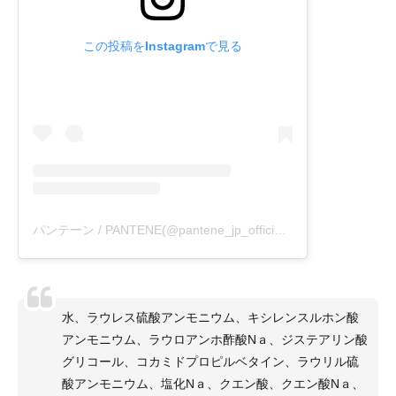
この投稿をInstagramで見る
パンテーン / PANTENE(@pantene_jp_official)がシェアした投稿
水、ラウレス硫酸アンモニウム、キシレンスルホン酸
アンモニウム、ラウロアンホ酢酸Nａ、ジステアリン酸
グリコール、コカミドプロピルベタイン、ラウリル硫
酸アンモニウム、塩化Nａ、クエン酸、クエン酸Nａ、