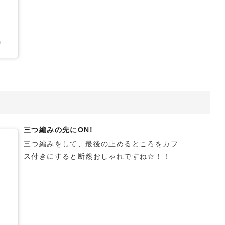
ヘアアレンジ✳︎yasuka(@yasuka_cure)がシェアした投稿
三つ編みの先にON!
三つ編みをして、最後の止めるところをカフ
ス付きにすると断然おしゃれですね☆！！