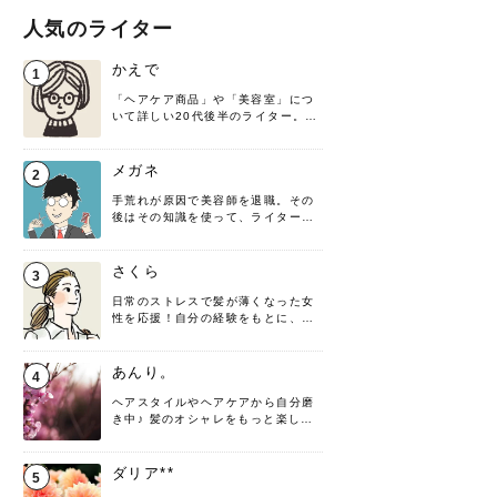
人気のライター
かえで
1
「ヘアケア商品」や「美容室」につ
いて詳しい20代後半のライター。楽
しみながら執筆させていただきま
す！
メガネ
2
手荒れが原因で美容師を退職。その
後はその知識を使って、ライターと
して転身したヘアケアオタクです。
髪の知識をわかりやすく紹介しま
す！
さくら
3
日常のストレスで髪が薄くなった女
性を応援！自分の経験をもとに、執
筆させていただきました。
あんり。
4
ヘアスタイルやヘアケアから自分磨
き中♪ 髪のオシャレをもっと楽しめ
るよう、日々勉強＆実践しています
♡ 役立つ情報をお届けできるように
頑張ります！よろしくお願いしま
ダリア**
5
す。