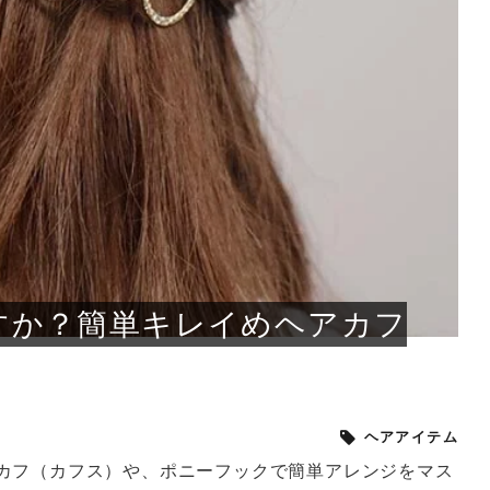
小じわが増えた？原因
手ならではの痩身効
ルルルン ハイドラのどれが
その医療ダイエット、後悔
..
.
..
ア
..
..
イント
..
直し...
「きれい...
の...
敗しに...
タン小顔☆
やり方...
えるヘア...
較・...
と、自...
なエ...
るのは...
パは、頭皮の汚れを落として
類の見分け方＆自宅で
オールハンドエステの
良い？その違いは？PDRN
しませんか？失敗する人の
進し、リラックス効果や美髪
メントの付け方で仕上がりは
春のトレンドカラーは明るめのく
年のショートウルフは、ナチュラ
美容室に行けていないし、そ
いに育てるには高価なアイテ
アで人気の発酵成分が、シャ
んのコスメを持っているの
ラインをすっきりさせたいと
をカミソリで剃って、毛抜き
んとなく運気が停滞している
新生活シーズン、朝の身支度を少しで
職場で浮かない落ち着いたトーンにし
2026年はレイヤーカットを使った髪型
美容室を倒産する数が増えているとい
毎日のちょっとした習慣で小顔は作れ
目元の印象を左右するのは目そのもの
ヘアアイロンを使うのが苦手、火傷が
メイクをしている時間も、スキンケア
サロンのメニューを見ていると、「リ
「ムダ毛が気になる」とお子さんが悩
SNSや雑誌で見かけた素敵なネイルデ
..
...
や...
共通点...
わります。今回は、毛先中心
ーです。ただし、髪がすでに
リーな仕上がりが今っぽい正
型を変えて気分転換したいと
す前に、洗い方や乾かし方、
も広がっています。無印良品
に使っているのはいつも同じ
みを抱えている方はいないで
ど、日々の自己処理を手間に
と悩んでいないでしょうか？
も短くしたい人は多いはず。じつは寝
たいけれど、どこか垢抜けた印象にし
のトレンドと重なり、ルーズウェーブ
うニュースがありました。もともと美
る！頭のこりをほぐしてフェイスライ
ではなく、頭皮の状態かもしれませ
怖いと感じている方はいないでしょう
の時間に変えるという発想から生まれ
ンパマッサージ」の他に「経絡マッサ
んでいる姿を見て、エステ脱毛を検討
ザインを、いざ自分の爪に試してみた
..
見て、急に小じわが増えたと
テと一言で言っても、最新の
癖は、...
たいと...
ヘ...
容室の...
ンのリ...
ん。以下...
か？そ...
たのが...
ージ」...
し始め...
ら、...
ルルルン ハイドラシリーズを使いたい
医師の管理のもと、科学的根拠に基づ
でいないでしょうか？じつは
ったものから、昔ながらの手
けれど、種類が多くてどれを選べばい
いて行う「医療ダイエット」は、自己
かえで
さくら
かえで
かえで
chicca
メガネ
さくら
あかり
あかり
あおい
さな
いか...
流のダ...
さな
さな
もっと見る
もっと見る
もっと見る
もっと見る
もっと見る
もっと見る
もっと見る
もっと見る
もっと見る
もっと見る
もっと見る
もっと見る
もっと見る
すか？簡単キレイめヘアカフ
ヘアアイテム
カフ（カフス）や、ポニーフックで簡単アレンジをマス