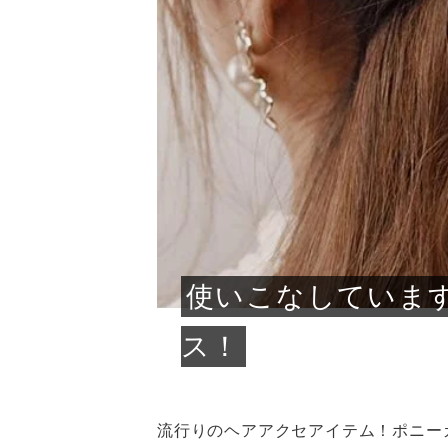
急に
人の
い原因.
めく..
ル...
時こそ.
本ケ
のシャ.
しい美.
のポ
める前.
と...
ヘッドス
と種
果。
血行を促
トリート
2026
2026
しばらく
髪をきれ
スキンケ
「たくさ
フェイス
顔の産毛
最近、な
できる.
魅力と、
効果が...
大きく変
すみカラ
ルでエア
ろそろ髪
ムを増や
ンプーに
に、実際
いうお悩
で抜くな
気がする
さろめ
の塗り...
く...
解...
思って...
頭皮の...
などの...
ものばか.
しょう...
感じて...
じつは...
ふと鏡を
痩身エス
落ち込ん
機器を使
メガネ
さくら
かえで
メガネ
さくら
さくら
あおい
あかり
あおい
あおい
その原...
技によ...
あおい
あかり
使いこなしていま
ス！
流行りのヘアアクセアイテム！ポニー