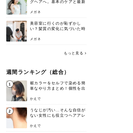
グヘアへ。基本のケアと最新
トレンドスタイル
メガネ
美容室に行くのが恥ずかし
い？髪質の変化に気づいた時
こそ、プロを頼るべき理由
メガネ
もっと見る
週間ランキング（総合）
裾カラーをセルフで染める簡
1
単なやり方まとめ！個性を出
すなら今！
かえで
うなじが汚い…そんな自信が
2
ない女性にも役立つヘアアレ
ンジあります！
かえで