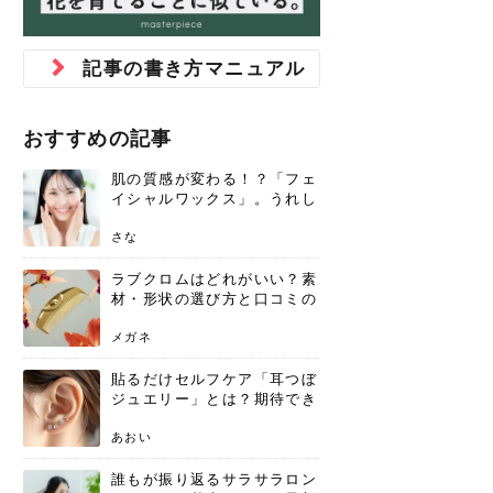
ジュベルック スキンの効果
本気の痩身と体質改善に。
防ぎ方を紹介
診断と...
と長...
いため...
おすすめの人
原因と...
ット...
を与え...
を守る...
賢...
い上...
とは？毛穴・ニキビ跡への
アーユルヴェーダに基づく
花粉の季節になると、髪がパサつく、
美容室で素敵なヘアカラーに染めても
パーマをかけたばかりなのに、もうカ
前髪は薄くしたほうが今風でおしゃれ
普段目に見えない頭皮ですが、何のケ
最近、髪のツヤがなくなったという方
韓国コスメを使うのは若い子だけだと
新しい環境に臨むとき、多くの人が意
「初回限定〇〇円！」そんなお得な体
40代になって、ふと自分のムダ毛のこ
仕事中も、ふとした瞬間に自分の指先
変化...
「イン...
広がる、手触りが悪いと感じた経験は
らったのに、家に帰って鏡を見たら、
ールがダレてしまったと感じている方
だと思っている人は、前髪を早く変え
アもせずに放っておくとダメージが蓄
や、抜け毛が増えたと悩んでいる方
思っていないでしょうか？ダリーフの
識するのが「身だしなみ」です。特に
験エステに行ってみたいけど、『押し
とが気になり始めたけど、「今から脱
を見て、気分が上がるという心ときめ
記事の書き方マニュアル
ありま...
「なん...
はいな...
たいと...
積して...
は、スト...
グラム...
メイク...
に弱い...
毛を...
く「キ...
ニキビ跡の凸凹をどうにかしたいと、
自己流のダイエットではなかなか落ち
肌の質感でお悩みではないでしょう
ない、頑固な脂肪やセルライトを、本
さくら
かえで
メガネ
かえで
yukarin
さくら
さくら
さな
さな
さな
あおい
か？肌に...
気で体...
おすすめの記事
ゆい
さな
肌の質感が変わる！？「フェ
イシャルワックス」。うれし
いメリットと、肌荒れしない
ための基礎知識
さな
ラブクロムはどれがいい？素
材・形状の選び方と口コミの
真相
メガネ
貼るだけセルフケア「耳つぼ
ジュエリー」とは？期待でき
る効果と、その実力
あおい
誰もが振り返るサラサラロン