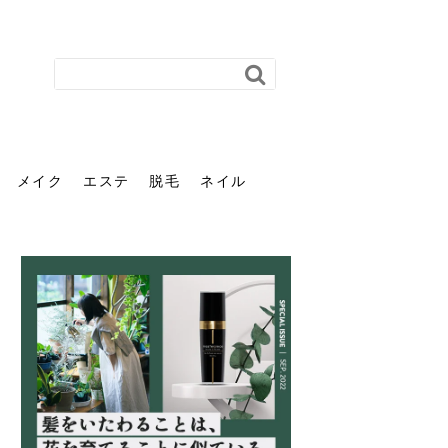
メイク
エステ
脱毛
ネイル
花粉で髪がパサパサするの
肌に合う髪色、どう見つけ
40代のパーマがダレる原因
前髪を薄くするための美容
ヘッドスパで頭皮をケアし
ストレスで髪の毛はどう変
40代の髪を悩みに最適！韓
「おしゃれ」と「身だしな
エステの勧誘が怖い人へ。
「今さら」なんて言わせな
オフィスネイルでも「キラ
はなぜ？原因と落とし方・
る？「イエベ」「ブルベ」
とは？自宅でできる復活術
院の頼み方とは？失敗しな
よう！ヘッドスパの効果と
わる？抜け毛・パサつきの
国発「ダリーフ」でヘアセ
み」は違う。相手に信頼感
断ることは悪くない。自分
い。40代のVIO・顔脱毛、
キラ」はOK？派手に見えな