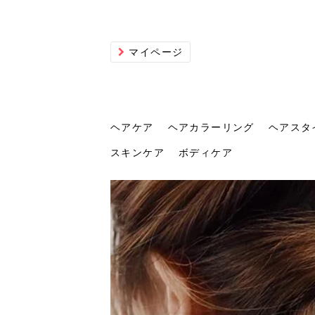
マイページ
ヘアケア
ヘアカラーリング
ヘアスタ
スキンケア
ボディケア
ヘアケア
ヘアカラーリング
ヘアスタイル
ヘアサロン
ヘッドスパ
スカルプケア
ヘアアイテム
メイク
エステ
脱毛
ネイル
スキンケア
ボディケア
トリ
髪の
202
美容
ヘッ
髪を
発酵
ミニ
針で
化粧
202
仕上
へ！2
新ト
い？
らな
い方
何が
少な
の効
毛」。
イド