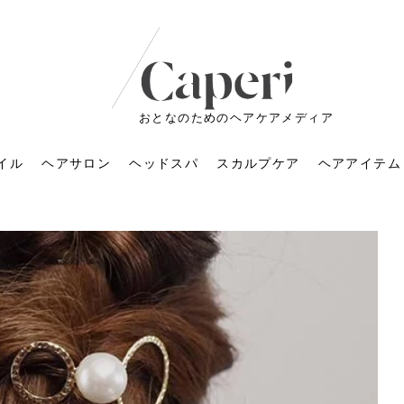
おとなのためのヘアケアメディア
イル
ヘアサロン
ヘッドスパ
スカルプケア
ヘアアイテム
ートメントの付け方で
くすみが気になる人
6年のショートウルフ最
室に行くのが恥ずかし
ドスパの落とし穴！知
育てるには？毎日の洗
エキスシャンプーって
マリストのメイク術｜
小顔を目指す！美容鍼
ノリが変わる「顔脱
6年運気アップネイルガ
朝の5分が変わる！寝癖がつ
ツヤと透明感で垢抜ける！
ルーズウェーブとは？2026
お気に入りのお店が倒産し
頭皮を刺激してお顔のリフ
頭皮マッサージで目がぱっ
アイロンが苦手でも大丈
V3ファンデーションは危な
リンパマッサージと経絡マ
子供の脱毛、日焼け肌はN
そのネイル、本当に似合っ
がりが変わる｜効かな
026春トレンドの明る
レンドとは？ナチュラ
髪質の変化に気づいた
いと損する真実
と生活習慣を見直す基
いいの？無印良品など
いアイテムで「自分ら
果と後悔しない選び方
4つのメリットと、始
を公開！幸運を呼ぶ色
かない予防方法と時短寝癖
自然なヘアカラーで作る
年の注目スタイルと長さ別
た後の美容室の探し方！失
トアップ♪毎日こつこつカン
ちりする理由は？具体的な
夫！ブラッシング感覚で使
い？針の仕組み・全4種比
ッサージの違いとは？効果
G？親子で学ぶ、安心・安全
てる？指先をきれいに見え