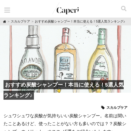
H
スカルプケア
おすすめ炭酸シャンプー！本当に使える！5選人気ランキング♪
o
m
e
おすすめ炭酸シャンプー！本当に使える！5選人気
ランキング♪
スカルプケア
シュワシュワな炭酸が気持ちいい炭酸シャンプー。名前は聞い
たことあるけど、使ったことがない方も多いのでは？？炭酸シ