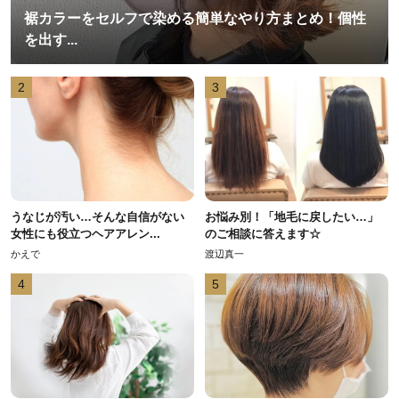
裾カラーをセルフで染める簡単なやり方まとめ！個性
を出す...
2
3
うなじが汚い…そんな自信がない
お悩み別！「地毛に戻したい…」
女性にも役立つヘアアレン...
のご相談に答えます☆
かえで
渡辺真一
4
5