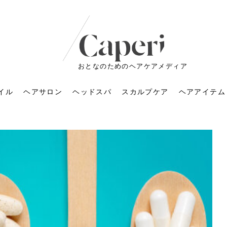
おとなのためのヘアケアメディア
イル
ヘアサロン
ヘッドスパ
スカルプケア
ヘアアイテム
ートメントの付け方で
くすみが気になる人
6年のショートウルフ最
室に行くのが恥ずかし
ドスパの落とし穴！知
育てるには？毎日の洗
エキスシャンプーって
マリストのメイク術｜
小顔を目指す！美容鍼
ノリが変わる「顔脱
6年運気アップネイルガ
朝の5分が変わる！寝癖がつ
ツヤと透明感で垢抜ける！
ルーズウェーブとは？2026
お気に入りのお店が倒産し
頭皮を刺激してお顔のリフ
頭皮マッサージで目がぱっ
アイロンが苦手でも大丈
V3ファンデーションは危な
リンパマッサージと経絡マ
子供の脱毛、日焼け肌はN
そのネイル、本当に似合っ
がりが変わる｜効かな
026春トレンドの明る
レンドとは？ナチュラ
髪質の変化に気づいた
いと損する真実
と生活習慣を見直す基
いいの？無印良品など
いアイテムで「自分ら
果と後悔しない選び方
4つのメリットと、始
を公開！幸運を呼ぶ色
かない予防方法と時短寝癖
自然なヘアカラーで作る
年の注目スタイルと長さ別
た後の美容室の探し方！失
トアップ♪毎日こつこつカン
ちりする理由は？具体的な
夫！ブラッシング感覚で使
い？針の仕組み・全4種比
ッサージの違いとは？効果
G？親子で学ぶ、安心・安全
てる？指先をきれいに見え