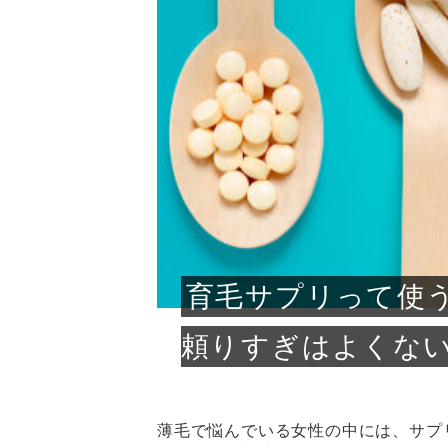
急に
人の
い原因.
めく..
ル...
時こそ.
本ケ
のシャ.
しい美.
のポ
める前.
と...
ヘッドス
と種
果。
血行を促
トリート
2026
2026
しばらく
髪をきれ
スキンケ
「たくさ
フェイス
顔の産毛
最近、な
できる.
魅力と、
効果が...
大きく変
すみカラ
ルでエア
ろそろ髪
ムを増や
ンプーに
に、実際
いうお悩
で抜くな
気がする
さろめ
の塗り...
く...
解...
思って...
頭皮の...
などの...
ものばか.
しょう...
感じて...
じつは...
ふと鏡を
痩身エス
落ち込ん
機器を使
メガネ
さくら
かえで
メガネ
さくら
さくら
あおい
あかり
あおい
あおい
その原...
技によ...
あおい
あかり
育毛サプリって使
頼りすぎはよくな
薄毛で悩んでいる女性の中には、サプ