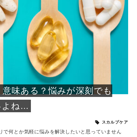
小じわが増えた？原因
手ならではの痩身効
ルルルン ハイドラのどれが
その医療ダイエット、後悔
..
.
..
ア
..
..
イント
..
直し...
「きれい...
の...
敗しに...
タン小顔☆
やり方...
えるヘア...
較・...
と、自...
なエ...
るのは...
パは、頭皮の汚れを落として
類の見分け方＆自宅で
オールハンドエステの
良い？その違いは？PDRN
しませんか？失敗する人の
進し、リラックス効果や美髪
メントの付け方で仕上がりは
春のトレンドカラーは明るめのく
年のショートウルフは、ナチュラ
美容室に行けていないし、そ
いに育てるには高価なアイテ
アで人気の発酵成分が、シャ
んのコスメを持っているの
ラインをすっきりさせたいと
をカミソリで剃って、毛抜き
んとなく運気が停滞している
新生活シーズン、朝の身支度を少しで
職場で浮かない落ち着いたトーンにし
2026年はレイヤーカットを使った髪型
美容室を倒産する数が増えているとい
毎日のちょっとした習慣で小顔は作れ
目元の印象を左右するのは目そのもの
ヘアアイロンを使うのが苦手、火傷が
メイクをしている時間も、スキンケア
サロンのメニューを見ていると、「リ
「ムダ毛が気になる」とお子さんが悩
SNSや雑誌で見かけた素敵なネイルデ
..
...
や...
共通点...
わります。今回は、毛先中心
ーです。ただし、髪がすでに
リーな仕上がりが今っぽい正
型を変えて気分転換したいと
す前に、洗い方や乾かし方、
も広がっています。無印良品
に使っているのはいつも同じ
みを抱えている方はいないで
ど、日々の自己処理を手間に
と悩んでいないでしょうか？
も短くしたい人は多いはず。じつは寝
たいけれど、どこか垢抜けた印象にし
のトレンドと重なり、ルーズウェーブ
うニュースがありました。もともと美
る！頭のこりをほぐしてフェイスライ
ではなく、頭皮の状態かもしれませ
怖いと感じている方はいないでしょう
の時間に変えるという発想から生まれ
ンパマッサージ」の他に「経絡マッサ
んでいる姿を見て、エステ脱毛を検討
ザインを、いざ自分の爪に試してみた
..
見て、急に小じわが増えたと
テと一言で言っても、最新の
癖は、...
たいと...
ヘ...
容室の...
ンのリ...
ん。以下...
か？そ...
たのが...
ージ」...
し始め...
ら、...
ルルルン ハイドラシリーズを使いたい
医師の管理のもと、科学的根拠に基づ
でいないでしょうか？じつは
ったものから、昔ながらの手
けれど、種類が多くてどれを選べばい
いて行う「医療ダイエット」は、自己
かえで
さくら
かえで
かえで
chicca
メガネ
さくら
あかり
あかり
あおい
さな
いか...
流のダ...
さな
さな
もっと見る
もっと見る
もっと見る
もっと見る
もっと見る
もっと見る
もっと見る
もっと見る
もっと見る
もっと見る
もっと見る
もっと見る
もっと見る
う意味ある？悩みが深刻でも
いよね…
スカルプケア
リで何とか気軽に悩みを解決したいと思っていません