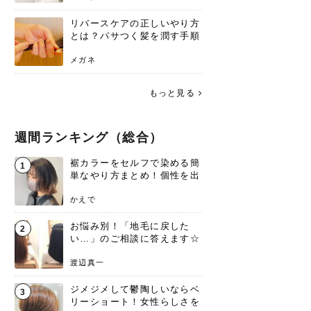
リバースケアの正しいやり方
とは？パサつく髪を潤す手順
と失敗しない注意点
メガネ
もっと見る
週間ランキング（総合）
裾カラーをセルフで染める簡
1
単なやり方まとめ！個性を出
すなら今！
かえで
お悩み別！「地毛に戻した
2
い…」のご相談に答えます☆
渡辺真一
ジメジメして鬱陶しいならベ
3
リーショート！女性らしさを