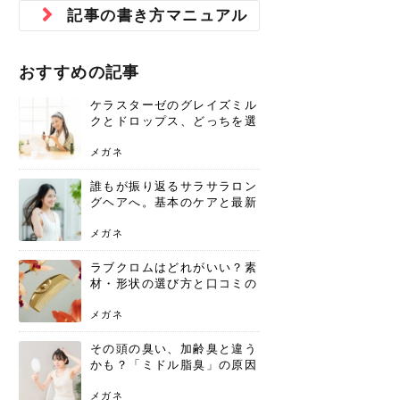
ジュベルック スキンの効果
本気の痩身と体質改善に。
防ぎ方を紹介
診断と...
と長...
いため...
おすすめの人
原因と...
ット...
を与え...
を守る...
賢...
い上...
記事の書き方マニュアル
とは？毛穴・ニキビ跡への
アーユルヴェーダに基づく
花粉の季節になると、髪がパサつく、
美容室で素敵なヘアカラーに染めても
パーマをかけたばかりなのに、もうカ
前髪は薄くしたほうが今風でおしゃれ
普段目に見えない頭皮ですが、何のケ
最近、髪のツヤがなくなったという方
韓国コスメを使うのは若い子だけだと
新しい環境に臨むとき、多くの人が意
「初回限定〇〇円！」そんなお得な体
40代になって、ふと自分のムダ毛のこ
仕事中も、ふとした瞬間に自分の指先
変化...
「イン...
広がる、手触りが悪いと感じた経験は
らったのに、家に帰って鏡を見たら、
ールがダレてしまったと感じている方
だと思っている人は、前髪を早く変え
アもせずに放っておくとダメージが蓄
や、抜け毛が増えたと悩んでいる方
思っていないでしょうか？ダリーフの
識するのが「身だしなみ」です。特に
験エステに行ってみたいけど、『押し
とが気になり始めたけど、「今から脱
を見て、気分が上がるという心ときめ
ありま...
「なん...
はいな...
たいと...
積して...
は、スト...
グラム...
メイク...
に弱い...
毛を...
く「キ...
ニキビ跡の凸凹をどうにかしたいと、
自己流のダイエットではなかなか落ち
おすすめの記事
肌の質感でお悩みではないでしょう
ない、頑固な脂肪やセルライトを、本
さくら
かえで
メガネ
かえで
yukarin
さくら
さくら
さな
さな
さな
あおい
か？肌に...
気で体...
ケラスターゼのグレイズミル
ゆい
さな
クとドロップス、どっちを選
ぶ？それぞれの特徴と合わせ
使いのメリット
メガネ
誰もが振り返るサラサラロン
グヘアへ。基本のケアと最新
トレンドスタイル
メガネ
ラブクロムはどれがいい？素
材・形状の選び方と口コミの
真相
メガネ
その頭の臭い、加齢臭と違う
かも？「ミドル脂臭」の原因
と、後頭部を洗うシャンプー
術
メガネ