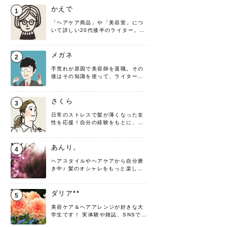
かえで
1
「ヘアケア商品」や「美容室」につ
いて詳しい20代後半のライター。楽
しみながら執筆させていただきま
す！
メガネ
2
手荒れが原因で美容師を退職。その
後はその知識を使って、ライターと
して転身したヘアケアオタクです。
髪の知識をわかりやすく紹介しま
す！
さくら
3
日常のストレスで髪が薄くなった女
性を応援！自分の経験をもとに、執
筆させていただきました。
あんり。
4
ヘアスタイルやヘアケアから自分磨
き中♪ 髪のオシャレをもっと楽しめ
るよう、日々勉強＆実践しています
♡ 役立つ情報をお届けできるように
頑張ります！よろしくお願いしま
ダリア**
5
す。
美容ケア＆ヘアアレンジが好きな大
学生です！ 実体験や雑誌、SNSで知
った情報を書いていこうと思いま