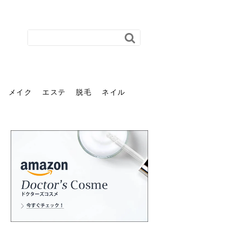
メイク
エステ
脱毛
ネイル
花粉で髪がパサパサするの
肌に合う髪色、どう見つけ
40代のパーマがダレる原因
前髪を薄くするための美容
ヘッドスパで頭皮をケアし
ストレスで髪の毛はどう変
40代の髪を悩みに最適！韓
「おしゃれ」と「身だしな
エステの勧誘が怖い人へ。
「今さら」なんて言わせな
オフィスネイルでも「キラ
はなぜ？原因と落とし方・
る？「イエベ」「ブルベ」
とは？自宅でできる復活術
院の頼み方とは？失敗しな
よう！ヘッドスパの効果と
わる？抜け毛・パサつきの
国発「ダリーフ」でヘアセ
み」は違う。相手に信頼感
断ることは悪くない。自分
い。40代のVIO・顔脱毛、
キラ」はOK？派手に見えな