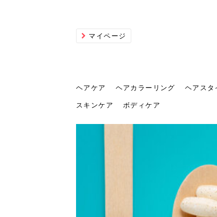
マイページ
ヘアケア
ヘアカラーリング
ヘアスタ
スキンケア
ボディケア
ヘアケア
ヘアカラーリング
ヘアスタイル
ヘアサロン
ヘッドスパ
スカルプケア
ヘアアイテム
メイク
エステ
脱毛
ネイル
スキンケア
ボディケア
トリ
髪の
202
美容
ヘッ
髪を
発酵
ミニ
針で
化粧
202
仕上
へ！2
新ト
い？
らな
い方
何が
少な
の効
毛」。
イド