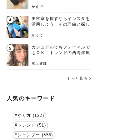
失わないポイント
かえで
美容室を探すならインスタを
4
活用しよう！その理由と探し
方を要チェック
かえで
カジュアルでもフォーマルで
5
もＯＫ！トレンドの西海岸風
ラフスタイル特集。
尾上雄輝
もっと見る
人気のキーワード
やり方 (122)
トレンド (51)
シャンプー (355)