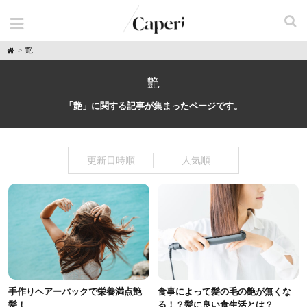
H
艶
o
m
e
艶
「艶」に関する記事が集まったページです。
更新日時順
人気順
手作りヘアーパックで栄養満点艶
食事によって髪の毛の艶が無くな
髪！
る！？髪に良い食生活とは？