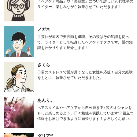
「ヘアケア商品」や「美容室」について詳しい20代後半の
ライター。楽しみながら執筆させていただきます！
メガネ
手荒れが原因で美容師を退職。その後はその知識を使っ
て、ライターとして転身したヘアケアオタクです。髪の知
識をわかりやすく紹介します！
さくら
日常のストレスで髪が薄くなった女性を応援！自分の経験
をもとに、執筆させていただきました。
あんり。
ヘアスタイルやヘアケアから自分磨き中♪ 髪のオシャレを
もっと楽しめるよう、日々勉強＆実践しています♡ 役立つ
情報をお届けできるように頑張ります！よろしくお願いし
ます。
ダリア**