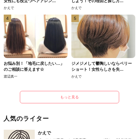
女性にも役立つヘアアレン...
しよう！その理由と探し方...
かえで
かえで
4
5
お悩み別！「地毛に戻したい…」
ジメジメして鬱陶しいならベリー
のご相談に答えます☆
ショート！女性らしさを失...
渡辺真一
かえで
もっと見る
人気のライター
かえで