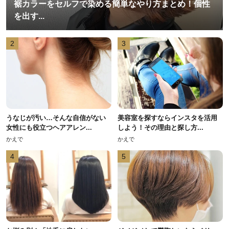
裾カラーをセルフで染める簡単なやり方まとめ！個性
を出す...
2
3
うなじが汚い…そんな自信がない
美容室を探すならインスタを活用
女性にも役立つヘアアレン...
しよう！その理由と探し方...
かえで
かえで
4
5