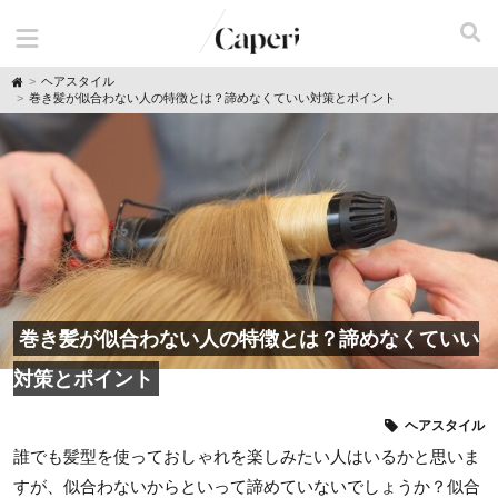
H
ヘアスタイル
o
巻き髪が似合わない人の特徴とは？諦めなくていい対策とポイント
m
e
巻き髪が似合わない人の特徴とは？諦めなくていい
対策とポイント
ヘアスタイル
誰でも髪型を使っておしゃれを楽しみたい人はいるかと思いま
すが、似合わないからといって諦めていないでしょうか？似合