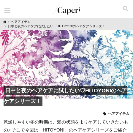
H
ヘアアイテム
o
日中と夜のヘアケアに試したい♡HITOYONIのヘアケアシリーズ！
m
e
日中と夜のヘアケアに試したい♡HITOYONIのヘア
ケアシリーズ！
ヘアアイテム
乾燥しやすい冬の時期は、髪の状態をよりケアしていきたいも
の♪ そこで今回は「HITOYONI」のヘアケアシリーズをご紹介