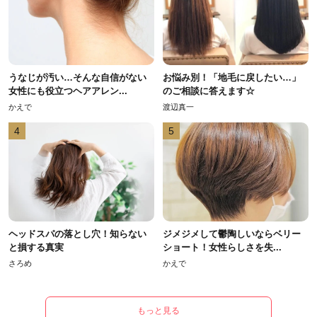
うなじが汚い…そんな自信がない
お悩み別！「地毛に戻したい…」
女性にも役立つヘアアレン...
のご相談に答えます☆
かえで
渡辺真一
4
5
ヘッドスパの落とし穴！知らない
ジメジメして鬱陶しいならベリー
と損する真実
ショート！女性らしさを失...
さろめ
かえで
もっと見る