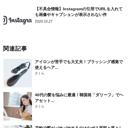
【不具合情報】Instagramの引用でURLを入れて
も画像やキャプションが表示されない件
2020.10.27
関連記事
アイロンが苦手でも大丈夫！ブラッシング感覚で
使えるヘア...
さくら
40代の髪を悩みに最適！韓国発「ダリーフ」でヘ
アセット...
さくら
花粉で髪がパサパサするのはなぜ？原因と落とし