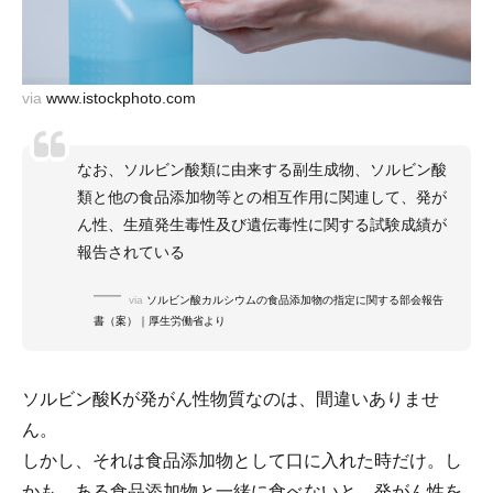
via
www.istockphoto.com
なお、ソルビン酸類に由来する副生成物、ソルビン酸
類と他の食品添加物等との相互作用に関連して、発が
ん性、生殖発生毒性及び遺伝毒性に関する試験成績が
報告されている
via
ソルビン酸カルシウムの食品添加物の指定に関する部会報告
書（案）｜厚生労働省より
ソルビン酸Kが発がん性物質なのは、間違いありませ
ん。
しかし、それは食品添加物として口に入れた時だけ。し
かも、ある食品添加物と一緒に食べないと、発がん性を