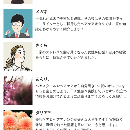
メガネ
手荒れが原因で美容師を退職。その後はその知識を使っ
て、ライターとして転身したヘアケアオタクです。髪の知
識をわかりやすく紹介します！
さくら
日常のストレスで髪が薄くなった女性を応援！自分の経験
をもとに、執筆させていただきました。
あんり。
ヘアスタイルやヘアケアから自分磨き中♪ 髪のオシャレを
もっと楽しめるよう、日々勉強＆実践しています♡ 役立つ
情報をお届けできるように頑張ります！よろしくお願いし
ます。
ダリア**
美容ケア＆ヘアアレンジが好きな大学生です！ 実体験や
雑誌、SNSで知った情報を書いていこうと思います。 こ