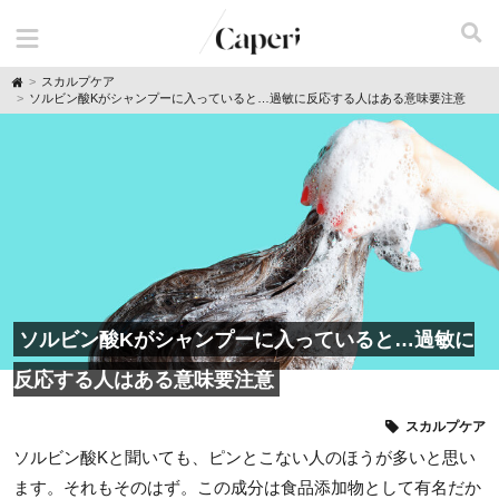
H
スカルプケア
o
ソルビン酸Kがシャンプーに入っていると…過敏に反応する人はある意味要注意
m
e
ソルビン酸Kがシャンプーに入っていると…過敏に
反応する人はある意味要注意
スカルプケア
ソルビン酸Kと聞いても、ピンとこない人のほうが多いと思い
ます。それもそのはず。この成分は食品添加物として有名だか