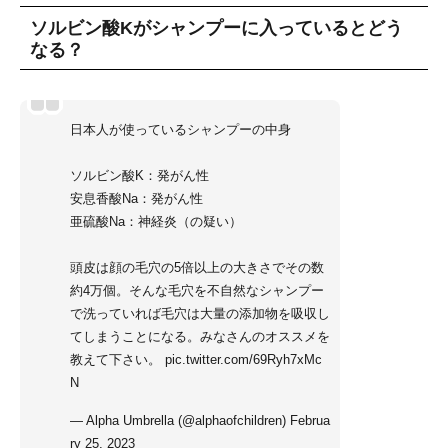
ソルビン酸Kがシャンプーに入っているとどう
なる？
日本人が使っているシャンプーの中身
ソルビン酸K：発がん性
安息香酸Na：発がん性
亜硫酸Na：神経炎（の疑い）
頭皮は顔の毛穴の5倍以上の大きさでその数
約4万個。そんな毛穴を不自然なシャンプー
で洗っていれば毛穴は大量の添加物を吸収し
てしまうことになる。みなさんのオススメを
教えて下さい。
pic.twitter.com/69Ryh7xMc
N
— Alpha Umbrella (@alphaofchildren)
Februa
ry 25, 2023