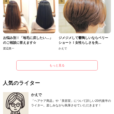
4
5
お悩み別！「地毛に戻したい…」
ジメジメして鬱陶しいならベリー
のご相談に答えます☆
ショート！女性らしさを失...
渡辺真一
かえで
もっと見る
人気のライター
かえで
「ヘアケア商品」や「美容室」について詳しい20代後半の
ライター。楽しみながら執筆させていただきます！