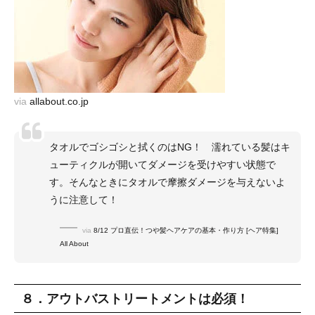
via
allabout.co.jp
タオルでゴシゴシと拭くのはNG！ 濡れている髪はキ
ューティクルが開いてダメージを受けやすい状態で
す。そんなときにタオルで摩擦ダメージを与えないよ
うに注意して！
via
8/12 プロ直伝！つや髪ヘアケアの基本・作り方 [ヘア特集]
All About
８．アウトバストリートメントは必須！