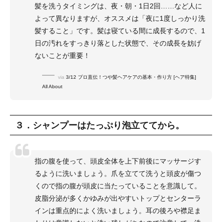
髪を洗うタイミングは、夜・朝・1日2回……など人に
よって異なりますが、オススメは「夜に1度しっかり洗
髪すること」です。髪は寝ている間に成長するので、1
日の汚れをすっきり落とした状態で、その成長を妨げ
ないことが重要！
via
3/12 プロ直伝！つや髪ヘアケアの基本・作り方 [ヘア特集]
All About
３．シャンプーはたっぷり泡立ててから。
指の腹を使って、頭皮全体を上下前後にマッサージす
るように洗いましょう。爪を立てて洗うと頭皮が傷つ
くので指の腹が頭皮に当たっていることを意識して。
皮脂分泌が多くかゆみが出やすいトップとセンターラ
インは重点的によく洗いましょう。耳の後ろや襟足ま