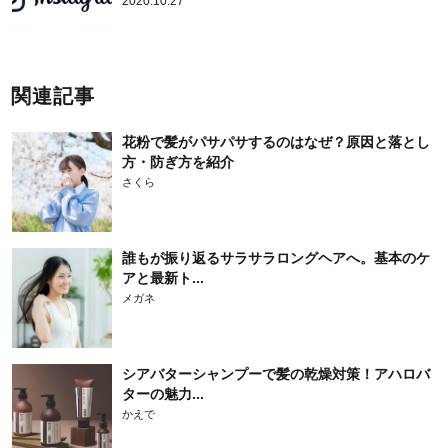
2020.10.27
関連記事
花粉で髪がパサパサするのはなぜ？原因と落とし
方・防ぎ方を紹介
さくら
誰もが振り返るサラサラロングヘアへ。基本のケ
アと最新ト...
メガネ
シアバターシャンプーで髪の乾燥対策！アハロバ
ターの魅力...
かえで