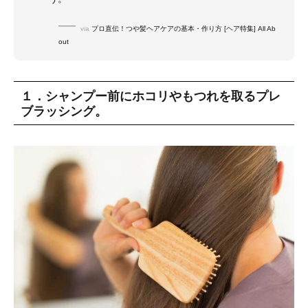
via
プロ直伝！つや髪ヘアケアの基本・作り方 [ヘア特集] All Ab
out
１．シャンプー前にホコリやもつれを取るプレ
ブラッシング。