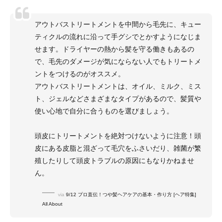
アウトバストリートメントを中間から毛先に、キュー
ティクルの流れに沿って手グシでとかすようになじま
せます。ドライヤーの熱から髪を守る働きもあるの
で、毛先のダメージが気にならない人でもトリートメ
ントをつけるのがオススメ。
アウトバストリートメントは、オイル、ミルク、ミス
ト、ジェルなどさまざまなタイプがあるので、髪質や
使い心地で自分に合うものを選びましょう。
頭皮にトリートメントを絶対つけないように注意！頭
皮にある皮脂と混ざって毛穴をふさいだり、雑菌が繁
殖したりして頭皮トラブルの原因にもなりかねませ
ん。
via
9/12 プロ直伝！つや髪ヘアケアの基本・作り方 [ヘア特集]
All About