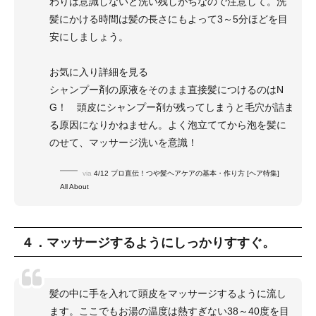
わりは意識しないと洗い残しがちなので注意して。洗
髪にかける時間は髪の長さにもよって3～5分ほどを目
安にしましょう。
お気に入り詳細を見る
シャンプー剤の原液をそのまま直接髪につけるのはN
G！ 頭皮にシャンプー剤が残ってしまうと毛穴が詰ま
る原因になりかねません。よく泡立ててから泡を髪に
のせて、マッサージ洗いを意識！
via
4/12 プロ直伝！つや髪ヘアケアの基本・作り方 [ヘア特集]
All About
４．マッサージするようにしっかりすすぐ。
髪の中に手を入れて頭皮をマッサージするように流し
ます。ここでもお湯の温度は熱すぎない38～40度を目