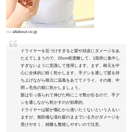
via
allabout.co.jp
ドライヤーを近づけすぎると髪や頭皮にダメージをあ
たえてしまうので、20cm程度離して、1箇所に集中し
すぎないように意識して使用します。まず、根元を中
心に全体的に軽く乾かします。手グシを通して髪を持
ち上げながら根元に温風をあててドライ。その後、中
間→毛先の順に乾かしましょう。
髪は引っ張られて伸びた時にこそ艶が出るので、手グ
シを通しながら乾かすのが効果的。
ドライヤーは髪が傷むから使いたくないという人もい
ますが、無防備な濡れ髪のままでいる方がダメージを
受けやすく、雑菌も繁殖しやすいので注意。