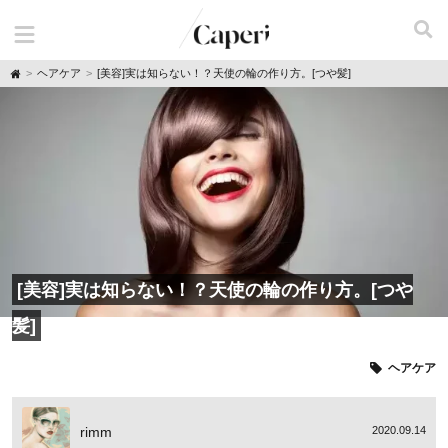
H
ヘアケア
[美容]実は知らない！？天使の輪の作り方。[つや髪]
o
m
e
[美容]実は知らない！？天使の輪の作り方。[つや
髪]
ヘアケア
rimm
2020.09.14