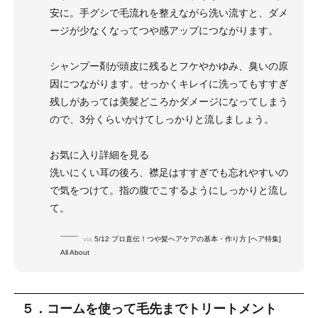
安に。手グシで毛流れを整えながら洗い流すと、ダメ
ージが少なくなってつや感アップにつながります。
シャンプー剤が頭皮に残るとフケやかゆみ、臭いの原
因につながります。せっかくキレイに洗ってもすすぎ
残しがあっては美髪どころかダメージになってしまう
ので、3分くらいかけてしっかりと流しましょう。
お気に入り詳細を見る
洗いにくい耳の後ろ、襟足はすすぎでも忘れやすいの
で気をつけて。指の腹でこするようにしっかりと流し
て。
via
5/12 プロ直伝！つや髪ヘアケアの基本・作り方 [ヘア特集]
All About
５．コームを使って毛先までトリートメント