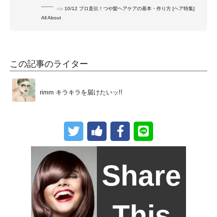
via
10/12 プロ直伝！つや髪ヘアケアの基本・作り方 [ヘア特集]
All About
この記事のライター
rimm
キラキラを届けたいッ!!
Share
This