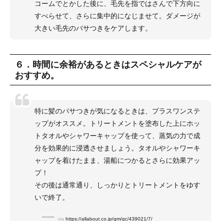
コームでとかした後に、毛先を指ではさんで下方向に
すべらせて、さらに集中的になじませて。ダメージが
大きい毛先のパサつきをケアします。
６．時間に余裕があるときはスペシャルケアが
おすすめ。
特に髪のパサつきが気になるときは、プラスワンステ
ップがオススメ。トリートメントを塗布した上にホッ
トタオルやシャワーキャップを使って、蒸気の力で成
分を効果的に浸透させましょう。タオルやシャワーキ
ャップを着けたまま、湯船につかるとさらに効果アッ
プ！
その後は通常通り、しっかりとトリートメントをゆす
いで終了。
via
https://allabout.co.jp/gm/gc/439021/7/