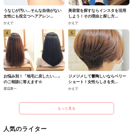
うなじが汚い…そんな自信がない
美容室を探すならインスタを活用
女性にも役立つヘアアレン...
しよう！その理由と探し方...
かえで
かえで
4
5
お悩み別！「地毛に戻したい…」
ジメジメして鬱陶しいならベリー
のご相談に答えます☆
ショート！女性らしさを失...
渡辺真一
かえで
もっと見る
人気のライター