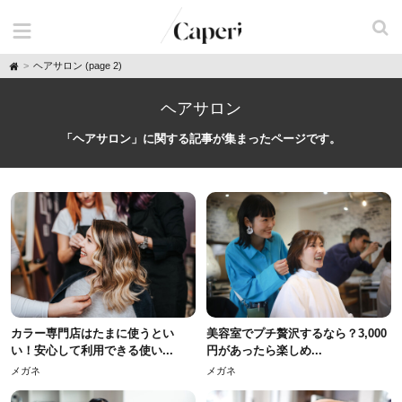
H
ヘアサロン (page 2)
o
m
e
ヘアサロン
「ヘアサロン」に関する記事が集まったページです。
カラー専門店はたまに使うとい
美容室でプチ贅沢するなら？3,000
い！安心して利用できる使い...
円があったら楽しめ...
メガネ
メガネ