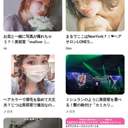
お花と一緒に写真が撮れちゃ
まるでここはNewYork？！❤︎ヘア
う？！美容室「mallow（...
サロンLONES...
rie
Mao
ヘアカラーで眉毛を染めて大丈
ミシュランのように美容室を選べ
夫？じつは美容室で違法なの...
る！髪の格付け「カミカリ...
メガネ
メガネ