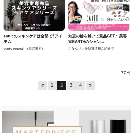
ennicのスキンケアは全部で3アイ
知恵の輪を解いて賞品GET♫ 美容
テム
室EARTHのシャン...
yoneyama-ash（美容業界）
♡ななりぃ＠懸賞情報ご紹介♡
77 件
1
2
3
4