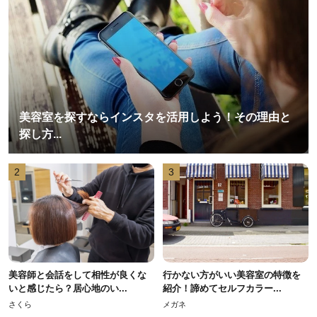
美容室を探すならインスタを活用しよう！その理由と
探し方...
2
3
美容師と会話をして相性が良くな
行かない方がいい美容室の特徴を
いと感じたら？居心地のい...
紹介！諦めてセルフカラー...
さくら
メガネ