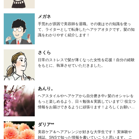
メガネ
手荒れが原因で美容師を退職。その後はその知識を使っ
て、ライターとして転身したヘアケアオタクです。髪の知
識をわかりやすく紹介します！
さくら
日常のストレスで髪が薄くなった女性を応援！自分の経験
をもとに、執筆させていただきました。
あんり。
ヘアスタイルやヘアケアから自分磨き中♪ 髪のオシャレを
もっと楽しめるよう、日々勉強＆実践しています♡ 役立つ
情報をお届けできるように頑張ります！よろしくお願いし
ます。
ダリア**
美容ケア＆ヘアアレンジが好きな大学生です！ 実体験や
雑誌、SNSで知った情報を書いていこうと思います。 こ