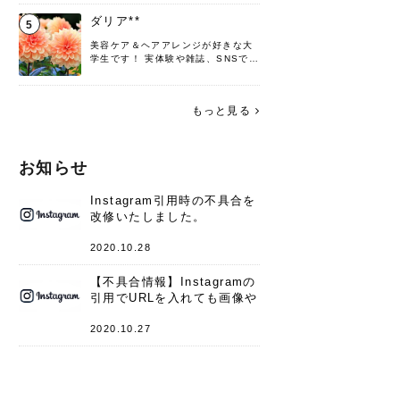
♡ 役立つ情報をお届けできるように
頑張ります！よろしくお願いしま
ダリア**
5
す。
美容ケア＆ヘアアレンジが好きな大
学生です！ 実体験や雑誌、SNSで知
った情報を書いていこうと思いま
す。 これからよろしくお願いします
(*^^*)♪
もっと見る
お知らせ
Instagram引用時の不具合を
改修いたしました。
2020.10.28
【不具合情報】Instagramの
引用でURLを入れても画像や
キャプションが表示されない
件
2020.10.27