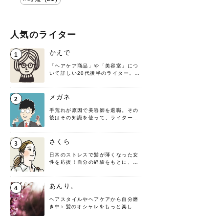
人気のライター
かえで
1
「ヘアケア商品」や「美容室」につ
いて詳しい20代後半のライター。楽
しみながら執筆させていただきま
す！
メガネ
2
手荒れが原因で美容師を退職。その
後はその知識を使って、ライターと
して転身したヘアケアオタクです。
髪の知識をわかりやすく紹介しま
す！
さくら
3
日常のストレスで髪が薄くなった女
性を応援！自分の経験をもとに、執
筆させていただきました。
あんり。
4
ヘアスタイルやヘアケアから自分磨
き中♪ 髪のオシャレをもっと楽しめ
るよう、日々勉強＆実践しています