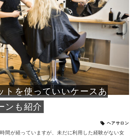
小じわが増えた？原因
手ならではの痩身効
ルルルン ハイドラのどれが
その医療ダイエット、後悔
..
.
..
ア
..
..
イント
..
直し...
「きれい...
の...
敗しに...
タン小顔☆
やり方...
えるヘア...
較・...
と、自...
なエ...
るのは...
パは、頭皮の汚れを落として
類の見分け方＆自宅で
オールハンドエステの
良い？その違いは？PDRN
しませんか？失敗する人の
進し、リラックス効果や美髪
メントの付け方で仕上がりは
春のトレンドカラーは明るめのく
年のショートウルフは、ナチュラ
美容室に行けていないし、そ
いに育てるには高価なアイテ
アで人気の発酵成分が、シャ
んのコスメを持っているの
ラインをすっきりさせたいと
をカミソリで剃って、毛抜き
んとなく運気が停滞している
新生活シーズン、朝の身支度を少しで
職場で浮かない落ち着いたトーンにし
2026年はレイヤーカットを使った髪型
美容室を倒産する数が増えているとい
毎日のちょっとした習慣で小顔は作れ
目元の印象を左右するのは目そのもの
ヘアアイロンを使うのが苦手、火傷が
メイクをしている時間も、スキンケア
サロンのメニューを見ていると、「リ
「ムダ毛が気になる」とお子さんが悩
SNSや雑誌で見かけた素敵なネイルデ
..
...
や...
共通点...
わります。今回は、毛先中心
ーです。ただし、髪がすでに
リーな仕上がりが今っぽい正
型を変えて気分転換したいと
す前に、洗い方や乾かし方、
も広がっています。無印良品
に使っているのはいつも同じ
みを抱えている方はいないで
ど、日々の自己処理を手間に
と悩んでいないでしょうか？
も短くしたい人は多いはず。じつは寝
たいけれど、どこか垢抜けた印象にし
のトレンドと重なり、ルーズウェーブ
うニュースがありました。もともと美
る！頭のこりをほぐしてフェイスライ
ではなく、頭皮の状態かもしれませ
怖いと感じている方はいないでしょう
の時間に変えるという発想から生まれ
ンパマッサージ」の他に「経絡マッサ
んでいる姿を見て、エステ脱毛を検討
ザインを、いざ自分の爪に試してみた
..
見て、急に小じわが増えたと
テと一言で言っても、最新の
癖は、...
たいと...
ヘ...
容室の...
ンのリ...
ん。以下...
か？そ...
たのが...
ージ」...
し始め...
ら、...
ルルルン ハイドラシリーズを使いたい
医師の管理のもと、科学的根拠に基づ
でいないでしょうか？じつは
ったものから、昔ながらの手
けれど、種類が多くてどれを選べばい
いて行う「医療ダイエット」は、自己
かえで
さくら
かえで
かえで
chicca
メガネ
さくら
あかり
あかり
あおい
さな
いか...
流のダ...
さな
さな
もっと見る
もっと見る
もっと見る
もっと見る
もっと見る
もっと見る
もっと見る
もっと見る
もっと見る
もっと見る
もっと見る
もっと見る
もっと見る
カットを使っていいケースあ
ーンも紹介
ヘアサロン
に時間が経っていますが、未だに利用した経験がない女