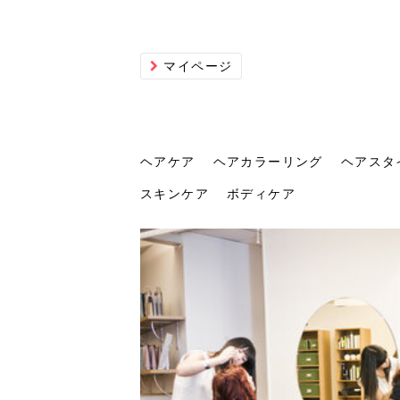
マイページ
ヘアケア
ヘアカラーリング
ヘアスタ
スキンケア
ボディケア
ヘアケア
ヘアカラーリング
ヘアスタイル
ヘアサロン
ヘッドスパ
スカルプケア
ヘアアイテム
メイク
エステ
脱毛
ネイル
スキンケア
ボディケア
トリ
髪の
202
美容
ヘッ
髪を
発酵
ミニ
針で
化粧
202
仕上
へ！2
新ト
い？
らな
い方
何が
少な
の効
毛」。
イド