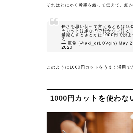
それはとにかく希望を絞って伝えて、細
長さを思い切って変えるときは100
円カットは嫌なので行かないけど
量減らすときとかは1000円で済ま
る
— 亜希 (@aki_drLOVgin)
May 2
2020
このように1000円カットをうまく活用
1000円カットを使わ