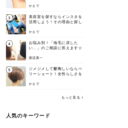
ンジあります！
かえで
美容室を探すならインスタを
3
活用しよう！その理由と探し
方を要チェック
かえで
お悩み別！「地毛に戻した
4
い…」のご相談に答えます☆
渡辺真一
ジメジメして鬱陶しいならベ
5
リーショート！女性らしさを
失わないポイント
かえで
もっと見る
人気のキーワード