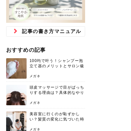
ジュベルック スキンの効果
本気の痩身と体質改善に。
防ぎ方を紹介
診断と...
と長...
いため...
おすすめの人
原因と...
ット...
を与え...
を守る...
賢...
い上...
とは？毛穴・ニキビ跡への
アーユルヴェーダに基づく
花粉の季節になると、髪がパサつく、
美容室で素敵なヘアカラーに染めても
パーマをかけたばかりなのに、もうカ
前髪は薄くしたほうが今風でおしゃれ
普段目に見えない頭皮ですが、何のケ
最近、髪のツヤがなくなったという方
韓国コスメを使うのは若い子だけだと
新しい環境に臨むとき、多くの人が意
「初回限定〇〇円！」そんなお得な体
40代になって、ふと自分のムダ毛のこ
仕事中も、ふとした瞬間に自分の指先
変化...
「イン...
広がる、手触りが悪いと感じた経験は
らったのに、家に帰って鏡を見たら、
ールがダレてしまったと感じている方
だと思っている人は、前髪を早く変え
アもせずに放っておくとダメージが蓄
や、抜け毛が増えたと悩んでいる方
思っていないでしょうか？ダリーフの
識するのが「身だしなみ」です。特に
験エステに行ってみたいけど、『押し
とが気になり始めたけど、「今から脱
を見て、気分が上がるという心ときめ
ありま...
「なん...
はいな...
たいと...
積して...
は、スト...
グラム...
メイク...
に弱い...
毛を...
く「キ...
ニキビ跡の凸凹をどうにかしたいと、
自己流のダイエットではなかなか落ち
肌の質感でお悩みではないでしょう
ない、頑固な脂肪やセルライトを、本
さくら
かえで
メガネ
かえで
yukarin
さくら
さくら
さな
さな
さな
あおい
記事の書き方マニュアル
か？肌に...
気で体...
ゆい
さな
おすすめの記事
100均で叶う！シャンプー泡
立て器のメリットとサロン級
の髪を作る活用術
メガネ
頭皮マッサージで目がぱっち
りする理由は？具体的なやり
方と継続のコツを解説
メガネ
美容室に行くのが恥ずかし
い？髪質の変化に気づいた時
こそ、プロを頼るべき理由
メガネ