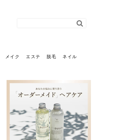
メイク
エステ
脱毛
ネイル
花粉で髪がパサパサするの
肌に合う髪色、どう見つけ
40代のパーマがダレる原因
前髪を薄くするための美容
ヘッドスパで頭皮をケアし
ストレスで髪の毛はどう変
40代の髪を悩みに最適！韓
「おしゃれ」と「身だしな
エステの勧誘が怖い人へ。
「今さら」なんて言わせな
オフィスネイルでも「キラ
はなぜ？原因と落とし方・
る？「イエベ」「ブルベ」
とは？自宅でできる復活術
院の頼み方とは？失敗しな
よう！ヘッドスパの効果と
わる？抜け毛・パサつきの
国発「ダリーフ」でヘアセ
み」は違う。相手に信頼感
断ることは悪くない。自分
い。40代のVIO・顔脱毛、
キラ」はOK？派手に見えな