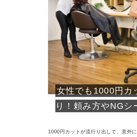
急に
人の
い原因.
めく..
ル...
時こそ.
本ケ
のシャ.
しい美.
のポ
める前.
と...
ヘッドス
と種
果。
血行を促
トリート
2026
2026
しばらく
髪をきれ
スキンケ
「たくさ
フェイス
顔の産毛
最近、な
できる.
魅力と、
効果が...
大きく変
すみカラ
ルでエア
ろそろ髪
ムを増や
ンプーに
に、実際
いうお悩
で抜くな
気がする
さろめ
の塗り...
く...
解...
思って...
頭皮の...
などの...
ものばか.
しょう...
感じて...
じつは...
ふと鏡を
痩身エス
落ち込ん
機器を使
メガネ
さくら
かえで
メガネ
さくら
さくら
あおい
あかり
あおい
あおい
その原...
技によ...
あおい
あかり
女性でも1000円
り！頼み方やNGシ
1000円カットが流行り出して、意外