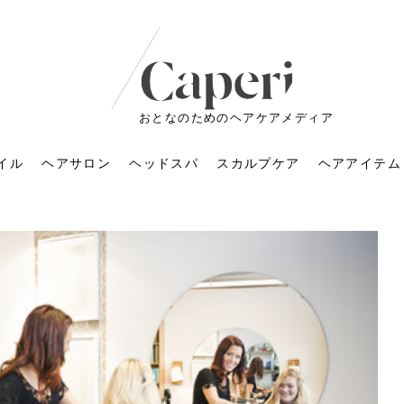
おとなのためのヘアケアメディア
イル
ヘアサロン
ヘッドスパ
スカルプケア
ヘアアイテム
ートメントの付け方で
くすみが気になる人
6年のショートウルフ最
室に行くのが恥ずかし
ドスパの落とし穴！知
育てるには？毎日の洗
エキスシャンプーって
マリストのメイク術｜
小顔を目指す！美容鍼
ノリが変わる「顔脱
6年運気アップネイルガ
朝の5分が変わる！寝癖がつ
ツヤと透明感で垢抜ける！
ルーズウェーブとは？2026
お気に入りのお店が倒産し
頭皮を刺激してお顔のリフ
頭皮マッサージで目がぱっ
アイロンが苦手でも大丈
V3ファンデーションは危な
リンパマッサージと経絡マ
子供の脱毛、日焼け肌はN
そのネイル、本当に似合っ
がりが変わる｜効かな
026春トレンドの明る
レンドとは？ナチュラ
髪質の変化に気づいた
いと損する真実
と生活習慣を見直す基
いいの？無印良品など
いアイテムで「自分ら
果と後悔しない選び方
4つのメリットと、始
を公開！幸運を呼ぶ色
かない予防方法と時短寝癖
自然なヘアカラーで作る
年の注目スタイルと長さ別
た後の美容室の探し方！失
トアップ♪毎日こつこつカン
ちりする理由は？具体的な
夫！ブラッシング感覚で使
い？針の仕組み・全4種比
ッサージの違いとは？効果
G？親子で学ぶ、安心・安全
てる？指先をきれいに見え