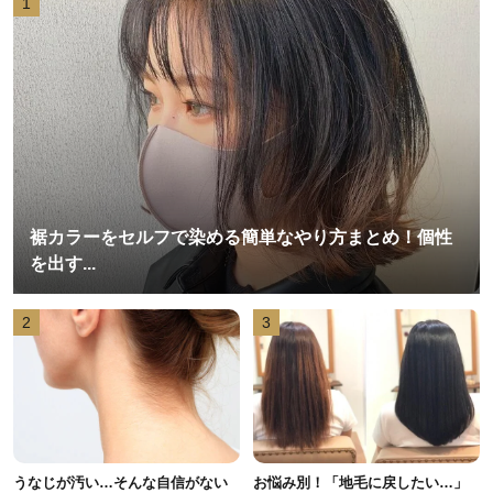
1
裾カラーをセルフで染める簡単なやり方まとめ！個性
を出す...
2
3
うなじが汚い…そんな自信がない
お悩み別！「地毛に戻したい…」