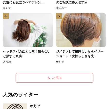
女性にも役立つヘアアレン...
のご相談に答えます☆
かえで
渡辺真一
4
5
ヘッドスパの落とし穴！知らない
ジメジメして鬱陶しいならベリー
と損する真実
ショート！女性らしさを失...
さろめ
かえで
もっと見る
人気のライター
かえで