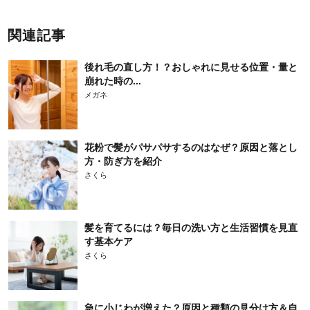
関連記事
後れ毛の直し方！？おしゃれに見せる位置・量と
崩れた時の...
メガネ
花粉で髪がパサパサするのはなぜ？原因と落とし
方・防ぎ方を紹介
さくら
髪を育てるには？毎日の洗い方と生活習慣を見直
す基本ケア
さくら
急に小じわが増えた？原因と種類の見分け方＆自