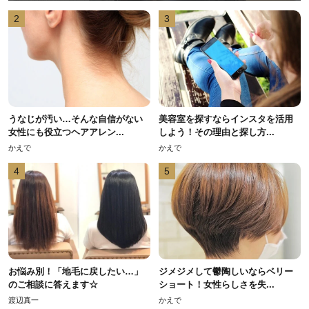
2
3
うなじが汚い…そんな自信がない
美容室を探すならインスタを活用
女性にも役立つヘアアレン...
しよう！その理由と探し方...
かえで
かえで
4
5
お悩み別！「地毛に戻したい…」
ジメジメして鬱陶しいならベリー
のご相談に答えます☆
ショート！女性らしさを失...
渡辺真一
かえで