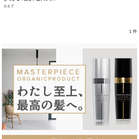
かえで
1 件