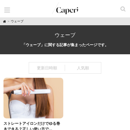
H
ウェーブ
o
m
e
ウェーブ
「ウェーブ」に関する記事が集まったページです。
更新日時順
人気順
ストレートアイロンだけでゆる巻
きできる？正しい使い方で...