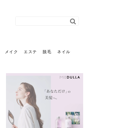
メイク
エステ
脱毛
ネイル
花粉で髪がパサパサするの
肌に合う髪色、どう見つけ
40代のパーマがダレる原因
前髪を薄くするための美容
ヘッドスパで頭皮をケアし
ストレスで髪の毛はどう変
40代の髪を悩みに最適！韓
「おしゃれ」と「身だしな
エステの勧誘が怖い人へ。
「今さら」なんて言わせな
オフィスネイルでも「キラ
はなぜ？原因と落とし方・
る？「イエベ」「ブルベ」
とは？自宅でできる復活術
院の頼み方とは？失敗しな
よう！ヘッドスパの効果と
わる？抜け毛・パサつきの
国発「ダリーフ」でヘアセ
み」は違う。相手に信頼感
断ることは悪くない。自分
い。40代のVIO・顔脱毛、
キラ」はOK？派手に見えな