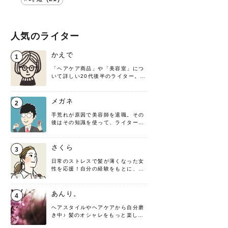
人気のライター
かえで
1
「ヘアケア商品」や「美容室」につ
いて詳しい20代後半のライター。楽
しみながら執筆させていただきま
す！
メガネ
2
手荒れが原因で美容師を退職。その
後はその知識を使って、ライターと
して転身したヘアケアオタクです。
髪の知識をわかりやすく紹介しま
す！
さくら
3
日常のストレスで髪が薄くなった女
性を応援！自分の経験をもとに、執
筆させていただきました。
あんり。
4
ヘアスタイルやヘアケアから自分磨
き中♪ 髪のオシャレをもっと楽しめ
るよう、日々勉強＆実践しています