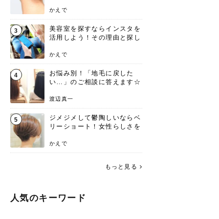
ンジあります！
かえで
美容室を探すならインスタを
3
活用しよう！その理由と探し
方を要チェック
かえで
お悩み別！「地毛に戻した
4
い…」のご相談に答えます☆
渡辺真一
ジメジメして鬱陶しいならベ
5
リーショート！女性らしさを
失わないポイント
かえで
もっと見る
人気のキーワード