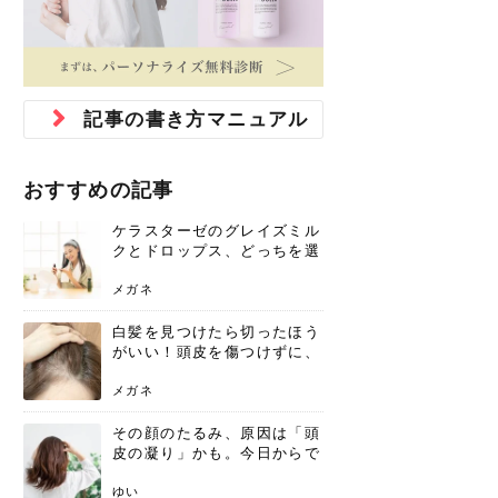
ジュベルック スキンの効果
本気の痩身と体質改善に。
防ぎ方を紹介
診断と...
と長...
いため...
おすすめの人
原因と...
ット...
を与え...
を守る...
賢...
い上...
とは？毛穴・ニキビ跡への
アーユルヴェーダに基づく
花粉の季節になると、髪がパサつく、
美容室で素敵なヘアカラーに染めても
パーマをかけたばかりなのに、もうカ
前髪は薄くしたほうが今風でおしゃれ
普段目に見えない頭皮ですが、何のケ
最近、髪のツヤがなくなったという方
韓国コスメを使うのは若い子だけだと
新しい環境に臨むとき、多くの人が意
「初回限定〇〇円！」そんなお得な体
40代になって、ふと自分のムダ毛のこ
仕事中も、ふとした瞬間に自分の指先
変化...
「イン...
広がる、手触りが悪いと感じた経験は
らったのに、家に帰って鏡を見たら、
ールがダレてしまったと感じている方
だと思っている人は、前髪を早く変え
アもせずに放っておくとダメージが蓄
や、抜け毛が増えたと悩んでいる方
思っていないでしょうか？ダリーフの
識するのが「身だしなみ」です。特に
験エステに行ってみたいけど、『押し
とが気になり始めたけど、「今から脱
を見て、気分が上がるという心ときめ
ありま...
「なん...
はいな...
たいと...
積して...
は、スト...
グラム...
メイク...
に弱い...
毛を...
く「キ...
ニキビ跡の凸凹をどうにかしたいと、
自己流のダイエットではなかなか落ち
肌の質感でお悩みではないでしょう
ない、頑固な脂肪やセルライトを、本
さくら
かえで
メガネ
かえで
yukarin
さくら
さくら
さな
さな
さな
あおい
記事の書き方マニュアル
か？肌に...
気で体...
ゆい
さな
おすすめの記事
ケラスターゼのグレイズミル
クとドロップス、どっちを選
ぶ？それぞれの特徴と合わせ
使いのメリット
メガネ
白髪を見つけたら切ったほう
がいい！頭皮を傷つけずに、
気になる白髪を処理する方法
メガネ
その顔のたるみ、原因は「頭
皮の凝り」かも。今日からで
きる、リフトアップ頭皮マッ
サージ
ゆい