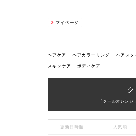
マイページ
ヘアケア
ヘアカラーリング
ヘアスタ
スキンケア
ボディケア
ヘアケア
ヘアカラーリング
ヘアスタイル
ヘアサロン
ヘッドスパ
スカルプケア
ヘアアイテム
メイク
エステ
脱毛
ネイル
スキンケア
ボディケア
ク
「クールオレンジ
トリ
髪の
202
美容
ヘッ
髪を
発酵
ミニ
針で
化粧
202
更新日時順
人気順
仕上
へ！2
新ト
い？
らな
い方
何が
少な
の効
毛」。
イド