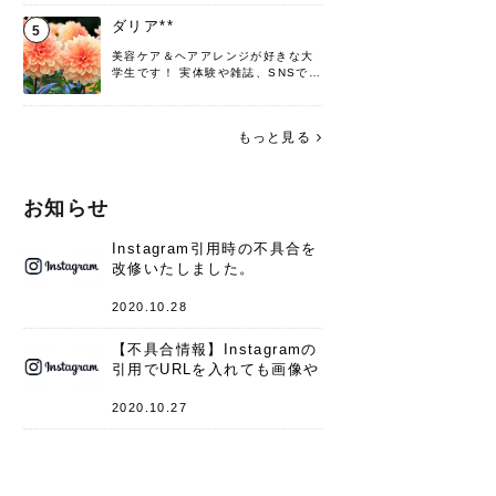
♡ 役立つ情報をお届けできるように
頑張ります！よろしくお願いしま
ダリア**
5
す。
美容ケア＆ヘアアレンジが好きな大
学生です！ 実体験や雑誌、SNSで知
った情報を書いていこうと思いま
す。 これからよろしくお願いします
(*^^*)♪
もっと見る
お知らせ
Instagram引用時の不具合を
改修いたしました。
2020.10.28
【不具合情報】Instagramの
引用でURLを入れても画像や
キャプションが表示されない
件
2020.10.27