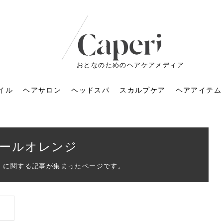
おとなのためのヘアケアメディア
イル
ヘアサロン
ヘッドスパ
スカルプケア
ヘアアイテム
ールオレンジ
」に関する記事が集まったページです。
ートメントの付け方で
くすみが気になる人
6年のショートウルフ最
室に行くのが恥ずかし
ドスパの落とし穴！知
育てるには？毎日の洗
エキスシャンプーって
マリストのメイク術｜
小顔を目指す！美容鍼
ノリが変わる「顔脱
6年運気アップネイルガ
朝の5分が変わる！寝癖がつ
ツヤと透明感で垢抜ける！
ルーズウェーブとは？2026
お気に入りのお店が倒産し
頭皮を刺激してお顔のリフ
頭皮マッサージで目がぱっ
アイロンが苦手でも大丈
V3ファンデーションは危な
リンパマッサージと経絡マ
子供の脱毛、日焼け肌はN
そのネイル、本当に似合っ
がりが変わる｜効かな
026春トレンドの明る
レンドとは？ナチュラ
髪質の変化に気づいた
いと損する真実
と生活習慣を見直す基
いいの？無印良品など
いアイテムで「自分ら
果と後悔しない選び方
4つのメリットと、始
を公開！幸運を呼ぶ色
かない予防方法と時短寝癖
自然なヘアカラーで作る
年の注目スタイルと長さ別
た後の美容室の探し方！失
トアップ♪毎日こつこつカン
ちりする理由は？具体的な
夫！ブラッシング感覚で使
い？針の仕組み・全4種比
ッサージの違いとは？効果
G？親子で学ぶ、安心・安全
てる？指先をきれいに見え