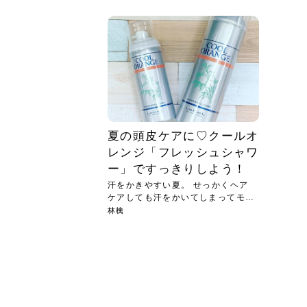
急に
人の
い原因.
めく..
ル...
時こそ.
本ケ
のシャ.
しい美.
のポ
める前.
と...
ヘッドス
と種
果。
血行を促
トリート
2026
2026
しばらく
髪をきれ
スキンケ
「たくさ
フェイス
顔の産毛
最近、な
できる.
魅力と、
効果が...
大きく変
すみカラ
ルでエア
ろそろ髪
ムを増や
ンプーに
に、実際
いうお悩
で抜くな
気がする
さろめ
の塗り...
く...
解...
思って...
頭皮の...
などの...
ものばか.
しょう...
感じて...
じつは...
ふと鏡を
痩身エス
落ち込ん
機器を使
メガネ
さくら
かえで
メガネ
さくら
さくら
あおい
あかり
あおい
あおい
その原...
技によ...
あおい
あかり
夏の頭皮ケアに♡クールオ
レンジ「フレッシュシャワ
ー」ですっきりしよう！
汗をかきやすい夏。 せっかくヘア
ケアしても汗をかいてしまってモヤ
モ...
林檎