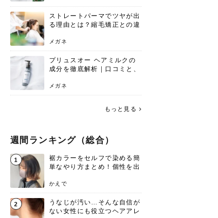
ストレートパーマでツヤが出
る理由とは？縮毛矯正との違
いや長持ちケアを解説
メガネ
プリュスオー ヘアミルクの
成分を徹底解析｜口コミと、
どんな髪質におすすめかを解
説
メガネ
もっと見る
週間ランキング（総合）
裾カラーをセルフで染める簡
1
単なやり方まとめ！個性を出
すなら今！
かえで
うなじが汚い…そんな自信が
2
ない女性にも役立つヘアアレ