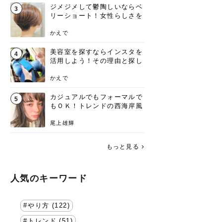
ジメジメして鬱陶しいならベ
3
リーショート！女性らしさを
失わないポイント
かえで
美容室を探すならインスタを
4
活用しよう！その理由と探し
方を要チェック
かえで
カジュアルでもフォーマルで
5
もＯＫ！トレンドの西海岸風
ラフスタイル特集。
尾上雄輝
もっと見る
人気のキーワード
やり方 (122)
トレンド (51)