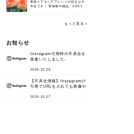
美容ケア＆ヘアアレンジが好きな大
学生です！ 実体験や雑誌、SNSで知
った情報を書いていこうと思いま
す。 これからよろしくお願いします
(*^^*)♪
もっと見る
お知らせ
Instagram引用時の不具合を
改修いたしました。
2020.10.28
【不具合情報】Instagramの
引用でURLを入れても画像や
キャプションが表示されない
件
2020.10.27