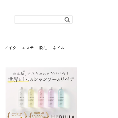
メイク
エステ
脱毛
ネイル
花粉で髪がパサパサするの
肌に合う髪色、どう見つけ
40代のパーマがダレる原因
前髪を薄くするための美容
ヘッドスパで頭皮をケアし
ストレスで髪の毛はどう変
40代の髪を悩みに最適！韓
「おしゃれ」と「身だしな
エステの勧誘が怖い人へ。
「今さら」なんて言わせな
オフィスネイルでも「キラ
はなぜ？原因と落とし方・
る？「イエベ」「ブルベ」
とは？自宅でできる復活術
院の頼み方とは？失敗しな
よう！ヘッドスパの効果と
わる？抜け毛・パサつきの
国発「ダリーフ」でヘアセ
み」は違う。相手に信頼感
断ることは悪くない。自分
い。40代のVIO・顔脱毛、
キラ」はOK？派手に見えな