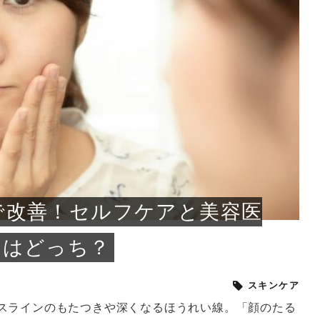
小じわが増えた？原因
手ならではの痩身効
ルルルン ハイドラのどれが
その医療ダイエット、後悔
..
.
..
ア
..
..
イント
..
直し...
「きれい...
の...
敗しに...
タン小顔☆
やり方...
えるヘア...
較・...
と、自...
なエ...
るのは...
パは、頭皮の汚れを落として
類の見分け方＆自宅で
オールハンドエステの
良い？その違いは？PDRN
しませんか？失敗する人の
進し、リラックス効果や美髪
メントの付け方で仕上がりは
春のトレンドカラーは明るめのく
年のショートウルフは、ナチュラ
美容室に行けていないし、そ
いに育てるには高価なアイテ
アで人気の発酵成分が、シャ
んのコスメを持っているの
ラインをすっきりさせたいと
をカミソリで剃って、毛抜き
んとなく運気が停滞している
新生活シーズン、朝の身支度を少しで
職場で浮かない落ち着いたトーンにし
2026年はレイヤーカットを使った髪型
美容室を倒産する数が増えているとい
毎日のちょっとした習慣で小顔は作れ
目元の印象を左右するのは目そのもの
ヘアアイロンを使うのが苦手、火傷が
メイクをしている時間も、スキンケア
サロンのメニューを見ていると、「リ
「ムダ毛が気になる」とお子さんが悩
SNSや雑誌で見かけた素敵なネイルデ
..
...
や...
共通点...
わります。今回は、毛先中心
ーです。ただし、髪がすでに
リーな仕上がりが今っぽい正
型を変えて気分転換したいと
す前に、洗い方や乾かし方、
も広がっています。無印良品
に使っているのはいつも同じ
みを抱えている方はいないで
ど、日々の自己処理を手間に
と悩んでいないでしょうか？
も短くしたい人は多いはず。じつは寝
たいけれど、どこか垢抜けた印象にし
のトレンドと重なり、ルーズウェーブ
うニュースがありました。もともと美
る！頭のこりをほぐしてフェイスライ
ではなく、頭皮の状態かもしれませ
怖いと感じている方はいないでしょう
の時間に変えるという発想から生まれ
ンパマッサージ」の他に「経絡マッサ
んでいる姿を見て、エステ脱毛を検討
ザインを、いざ自分の爪に試してみた
..
見て、急に小じわが増えたと
テと一言で言っても、最新の
癖は、...
たいと...
ヘ...
容室の...
ンのリ...
ん。以下...
か？そ...
たのが...
ージ」...
し始め...
ら、...
ルルルン ハイドラシリーズを使いたい
医師の管理のもと、科学的根拠に基づ
でいないでしょうか？じつは
ったものから、昔ながらの手
けれど、種類が多くてどれを選べばい
いて行う「医療ダイエット」は、自己
かえで
さくら
かえで
かえで
chicca
メガネ
さくら
あかり
あかり
あおい
さな
いか...
流のダ...
さな
さな
もっと見る
もっと見る
もっと見る
もっと見る
もっと見る
もっと見る
もっと見る
もっと見る
もっと見る
もっと見る
もっと見る
もっと見る
もっと見る
で改善！セルフケアと美容医
のはどっち？
スキンケア
スラインのもたつきや深くなるほうれい線。「顔のたる