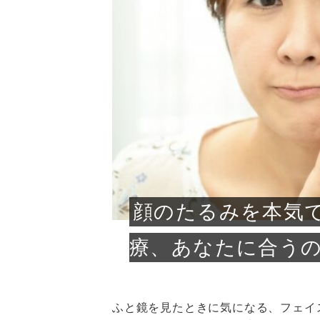
急に
人の
い原因.
めく..
ル...
時こそ.
本ケ
のシャ.
しい美.
のポ
める前.
と...
ヘッドス
と種
果。
血行を促
トリート
2026
2026
しばらく
髪をきれ
スキンケ
「たくさ
フェイス
顔の産毛
最近、な
できる.
魅力と、
効果が...
大きく変
すみカラ
ルでエア
ろそろ髪
ムを増や
ンプーに
に、実際
いうお悩
で抜くな
気がする
さろめ
の塗り...
く...
解...
思って...
頭皮の...
などの...
ものばか.
しょう...
感じて...
じつは...
ふと鏡を
痩身エス
落ち込ん
機器を使
メガネ
さくら
かえで
メガネ
さくら
さくら
あおい
あかり
あおい
あおい
その原...
技によ...
あおい
あかり
顔のたるみを本気
療、あなたに合う
ふと鏡を見たときに気になる、フェイ