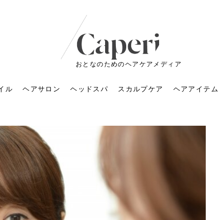
おとなのためのヘアケアメディア
イル
ヘアサロン
ヘッドスパ
スカルプケア
ヘアアイテム
ートメントの付け方で
くすみが気になる人
6年のショートウルフ最
室に行くのが恥ずかし
ドスパの落とし穴！知
育てるには？毎日の洗
エキスシャンプーって
マリストのメイク術｜
小顔を目指す！美容鍼
ノリが変わる「顔脱
6年運気アップネイルガ
朝の5分が変わる！寝癖がつ
ツヤと透明感で垢抜ける！
ルーズウェーブとは？2026
お気に入りのお店が倒産し
頭皮を刺激してお顔のリフ
頭皮マッサージで目がぱっ
アイロンが苦手でも大丈
V3ファンデーションは危な
リンパマッサージと経絡マ
子供の脱毛、日焼け肌はN
そのネイル、本当に似合っ
がりが変わる｜効かな
026春トレンドの明る
レンドとは？ナチュラ
髪質の変化に気づいた
いと損する真実
と生活習慣を見直す基
いいの？無印良品など
いアイテムで「自分ら
果と後悔しない選び方
4つのメリットと、始
を公開！幸運を呼ぶ色
かない予防方法と時短寝癖
自然なヘアカラーで作る
年の注目スタイルと長さ別
た後の美容室の探し方！失
トアップ♪毎日こつこつカン
ちりする理由は？具体的な
夫！ブラッシング感覚で使
い？針の仕組み・全4種比
ッサージの違いとは？効果
G？親子で学ぶ、安心・安全
てる？指先をきれいに見え