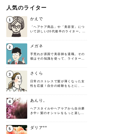
人気のライター
かえで
1
「ヘアケア商品」や「美容室」につ
いて詳しい20代後半のライター。楽
しみながら執筆させていただきま
す！
メガネ
2
手荒れが原因で美容師を退職。その
後はその知識を使って、ライターと
して転身したヘアケアオタクです。
髪の知識をわかりやすく紹介しま
す！
さくら
3
日常のストレスで髪が薄くなった女
性を応援！自分の経験をもとに、執
筆させていただきました。
あんり。
4
ヘアスタイルやヘアケアから自分磨
き中♪ 髪のオシャレをもっと楽しめ
るよう、日々勉強＆実践しています
♡ 役立つ情報をお届けできるように
頑張ります！よろしくお願いしま
ダリア**
5
す。