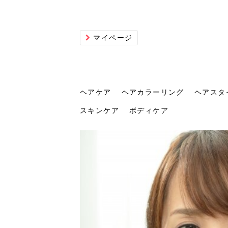
マイページ
ヘアケア
ヘアカラーリング
ヘアスタ
スキンケア
ボディケア
ヘアケア
ヘアカラーリング
ヘアスタイル
ヘアサロン
ヘッドスパ
スカルプケア
ヘアアイテム
メイク
エステ
脱毛
ネイル
スキンケア
ボディケア
トリ
髪の
202
美容
ヘッ
髪を
発酵
ミニ
針で
化粧
202
仕上
へ！2
新ト
い？
らな
い方
何が
少な
の効
毛」。
イド