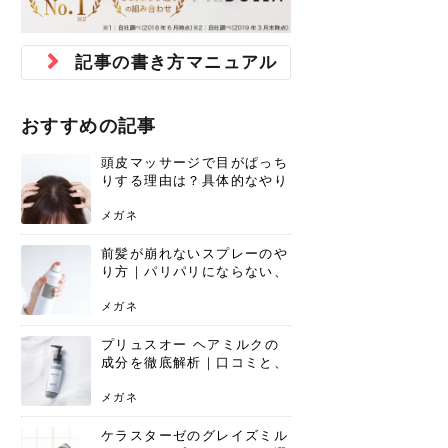
ジュベルック スキンの効果
本気の痩身と体質改善に。
防ぎ方を紹介
診断と...
と長...
いため...
おすすめの人
原因と...
ット...
を与え...
を守る...
賢...
い上...
とは？毛穴・ニキビ跡への
アーユルヴェーダに基づく
花粉の季節になると、髪がパサつく、
美容室で素敵なヘアカラーに染めても
パーマをかけたばかりなのに、もうカ
前髪は薄くしたほうが今風でおしゃれ
普段目に見えない頭皮ですが、何のケ
最近、髪のツヤがなくなったという方
韓国コスメを使うのは若い子だけだと
新しい環境に臨むとき、多くの人が意
「初回限定〇〇円！」そんなお得な体
40代になって、ふと自分のムダ毛のこ
仕事中も、ふとした瞬間に自分の指先
変化...
「イン...
広がる、手触りが悪いと感じた経験は
らったのに、家に帰って鏡を見たら、
ールがダレてしまったと感じている方
だと思っている人は、前髪を早く変え
アもせずに放っておくとダメージが蓄
や、抜け毛が増えたと悩んでいる方
思っていないでしょうか？ダリーフの
識するのが「身だしなみ」です。特に
験エステに行ってみたいけど、『押し
とが気になり始めたけど、「今から脱
を見て、気分が上がるという心ときめ
記事の書き方マニュアル
ありま...
「なん...
はいな...
たいと...
積して...
は、スト...
グラム...
メイク...
に弱い...
毛を...
く「キ...
ニキビ跡の凸凹をどうにかしたいと、
自己流のダイエットではなかなか落ち
肌の質感でお悩みではないでしょう
ない、頑固な脂肪やセルライトを、本
さくら
かえで
メガネ
かえで
yukarin
さくら
さくら
さな
さな
さな
あおい
か？肌に...
気で体...
おすすめの記事
ゆい
さな
頭皮マッサージで目がぱっち
りする理由は？具体的なやり
方と継続のコツを解説
メガネ
前髪が崩れないスプレーのや
り方｜パリパリにならない、
自然なキープ術を解説
メガネ
プリュスオー ヘアミルクの
成分を徹底解析｜口コミと、
どんな髪質におすすめかを解
説
メガネ
ケラスターゼのグレイズミル