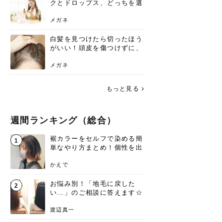
クとドロップス、どっちを選
ぶ？それぞれの特徴と合わせ
使いのメリット
メガネ
白髪を見つけたら切ったほう
がいい！頭皮を傷つけずに、
気になる白髪を処理する方法
メガネ
もっと見る
週間ランキング（総合）
裾カラーをセルフで染める簡
1
単なやり方まとめ！個性を出
すなら今！
かえで
お悩み別！「地毛に戻した
2
い…」のご相談に答えます☆
渡辺真一