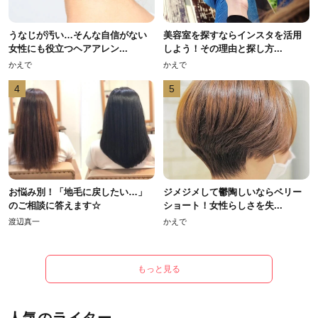
うなじが汚い…そんな自信がない
美容室を探すならインスタを活用
女性にも役立つヘアアレン...
しよう！その理由と探し方...
かえで
かえで
4
5
お悩み別！「地毛に戻したい…」
ジメジメして鬱陶しいならベリー
のご相談に答えます☆
ショート！女性らしさを失...
渡辺真一
かえで
もっと見る