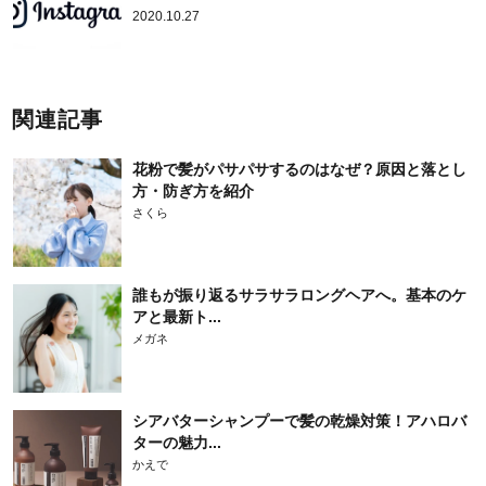
2020.10.27
関連記事
花粉で髪がパサパサするのはなぜ？原因と落とし
方・防ぎ方を紹介
さくら
誰もが振り返るサラサラロングヘアへ。基本のケ
アと最新ト...
メガネ
シアバターシャンプーで髪の乾燥対策！アハロバ
ターの魅力...
かえで