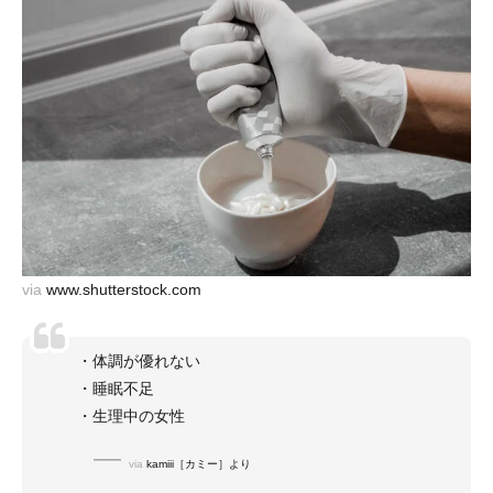
via
www.shutterstock.com
・体調が優れない
・睡眠不足
・生理中の女性
via
kamiii［カミー］より