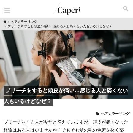
H
ヘアカラーリング
o
ブリーチをすると頭皮が痛い…感じる人と痛くない人もいるけどなぜ？
m
e
ブリーチをすると頭皮が痛い…感じる人と痛くない
人もいるけどなぜ？
ヘアカラーリング
ブリーチをする人が今だと増えていますが、頭皮が痛くなった
経験はある人はいませんか？そもそも髪の毛の色素を抜く薬