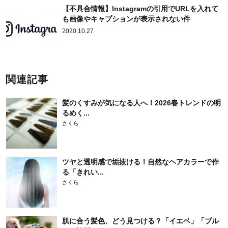
【不具合情報】Instagramの引用でURLを入れて
も画像やキャプションが表示されない件
2020.10.27
関連記事
髪のくすみが気になる人へ！2026春トレンドの明
るめく...
さくら
ツヤと透明感で垢抜ける！自然なヘアカラーで作
る「きれい...
さくら
肌に合う髪色、どう見つける？「イエベ」「ブル