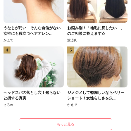
うなじが汚い…そんな自信がない
お悩み別！「地毛に戻したい…」
女性にも役立つヘアアレン...
のご相談に答えます☆
かえで
渡辺真一
4
5
ヘッドスパの落とし穴！知らない
ジメジメして鬱陶しいならベリー
と損する真実
ショート！女性らしさを失...
さろめ
かえで
もっと見る