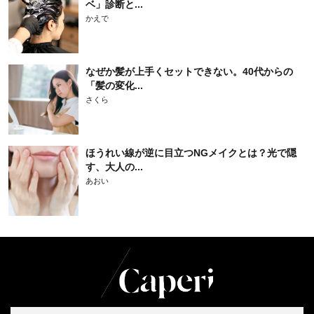
ベ」診断と...
かえで
なぜか髪が上手くセットできない。40代からの
「髪の変化...
さくら
ほうれい線が逆に目立つNGメイクとは？光で隠
す、大人の...
あおい