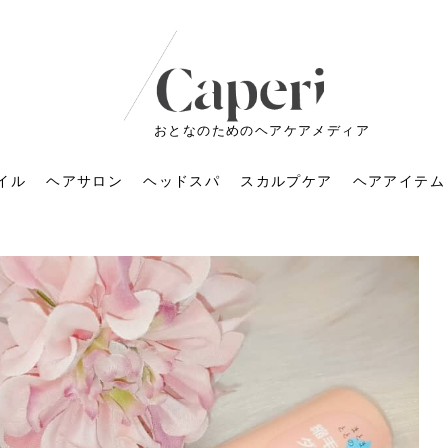
おとなのためのヘアケアメディア
イル
ヘアサロン
ヘッドスパ
スカルプケア
ヘアアイテム
ートメントの付け方で
くすみが気になる人
6年のショートウルフ最
室に行くのが恥ずかし
ドスパの落とし穴！知
育てるには？毎日の洗
エキスシャンプーって
マリストのメイク術｜
小顔を目指す！美容鍼
ノリが変わる「顔脱
6年運気アップネイルガ
朝の5分が変わる！寝癖がつ
ツヤと透明感で垢抜ける！
ルーズウェーブとは？2026
お気に入りのお店が倒産し
頭皮を刺激してお顔のリフ
頭皮マッサージで目がぱっ
アイロンが苦手でも大丈
V3ファンデーションは危な
リンパマッサージと経絡マ
子供の脱毛、日焼け肌はN
そのネイル、本当に似合っ
がりが変わる｜効かな
026春トレンドの明る
レンドとは？ナチュラ
髪質の変化に気づいた
いと損する真実
と生活習慣を見直す基
いいの？無印良品など
いアイテムで「自分ら
果と後悔しない選び方
4つのメリットと、始
を公開！幸運を呼ぶ色
かない予防方法と時短寝癖
自然なヘアカラーで作る
年の注目スタイルと長さ別
た後の美容室の探し方！失
トアップ♪毎日こつこつカン
ちりする理由は？具体的な
夫！ブラッシング感覚で使
い？針の仕組み・全4種比
ッサージの違いとは？効果
G？親子で学ぶ、安心・安全
てる？指先をきれいに見え