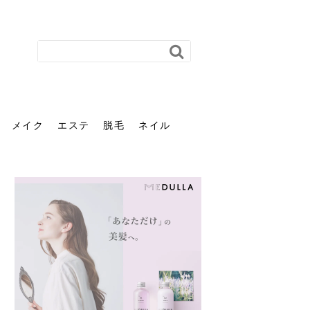
メイク
エステ
脱毛
ネイル
花粉で髪がパサパサするの
肌に合う髪色、どう見つけ
40代のパーマがダレる原因
前髪を薄くするための美容
ヘッドスパで頭皮をケアし
ストレスで髪の毛はどう変
40代の髪を悩みに最適！韓
「おしゃれ」と「身だしな
エステの勧誘が怖い人へ。
「今さら」なんて言わせな
オフィスネイルでも「キラ
はなぜ？原因と落とし方・
る？「イエベ」「ブルベ」
とは？自宅でできる復活術
院の頼み方とは？失敗しな
よう！ヘッドスパの効果と
わる？抜け毛・パサつきの
国発「ダリーフ」でヘアセ
み」は違う。相手に信頼感
断ることは悪くない。自分
い。40代のVIO・顔脱毛、
キラ」はOK？派手に見えな