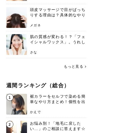
頭皮マッサージで目がぱっち
りする理由は？具体的なやり
方と継続のコツを解説
メガネ
肌の質感が変わる！？「フェ
イシャルワックス」。うれし
いメリットと、肌荒れしない
ための基礎知識
さな
もっと見る
週間ランキング（総合）
裾カラーをセルフで染める簡
1
単なやり方まとめ！個性を出
すなら今！
かえで
お悩み別！「地毛に戻した
2
い…」のご相談に答えます☆