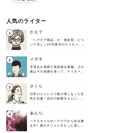
人気のライター
かえで
1
「ヘアケア商品」や「美容室」につ
いて詳しい20代後半のライター。楽
しみながら執筆させていただきま
す！
メガネ
2
手荒れが原因で美容師を退職。その
後はその知識を使って、ライターと
して転身したヘアケアオタクです。
髪の知識をわかりやすく紹介しま
す！
さくら
3
日常のストレスで髪が薄くなった女
性を応援！自分の経験をもとに、執
筆させていただきました。
あんり。
4
ヘアスタイルやヘアケアから自分磨
き中♪ 髪のオシャレをもっと楽しめ
るよう、日々勉強＆実践しています