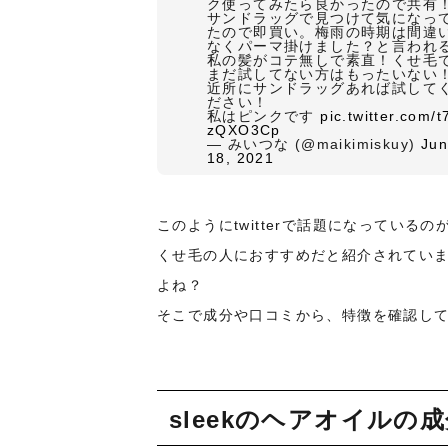
ク使ってみたら良かったので共有
サンドラッグで見つけて気になっ
たので即買い。梅雨の時期は間違
なくパーマ掛けました？と言われ
私の髪がコテ無しで素直！くせ毛
まだ試してない方はもったいない
近所にサンドラッグあれば試して
ださい！
私はピンクです
pic.twitter.com/t
zQXO3Cp
— みいつな (@maikimiskuy)
Ju
18, 2021
このようにtwitterで話題になっているの
くせ毛の人におすすめだと紹介されてい
よね？
そこで成分や口コミから、特徴を確認し
sleekのヘアオイルの