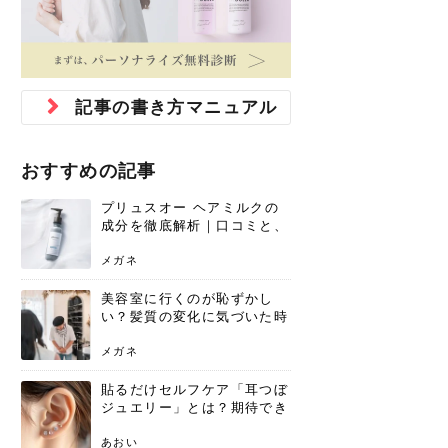
ジュベルック スキンの効果
本気の痩身と体質改善に。
防ぎ方を紹介
診断と...
と長...
いため...
おすすめの人
原因と...
ット...
を与え...
を守る...
賢...
い上...
とは？毛穴・ニキビ跡への
アーユルヴェーダに基づく
花粉の季節になると、髪がパサつく、
美容室で素敵なヘアカラーに染めても
パーマをかけたばかりなのに、もうカ
前髪は薄くしたほうが今風でおしゃれ
普段目に見えない頭皮ですが、何のケ
最近、髪のツヤがなくなったという方
韓国コスメを使うのは若い子だけだと
新しい環境に臨むとき、多くの人が意
「初回限定〇〇円！」そんなお得な体
40代になって、ふと自分のムダ毛のこ
仕事中も、ふとした瞬間に自分の指先
変化...
「イン...
広がる、手触りが悪いと感じた経験は
らったのに、家に帰って鏡を見たら、
ールがダレてしまったと感じている方
だと思っている人は、前髪を早く変え
アもせずに放っておくとダメージが蓄
や、抜け毛が増えたと悩んでいる方
思っていないでしょうか？ダリーフの
識するのが「身だしなみ」です。特に
験エステに行ってみたいけど、『押し
とが気になり始めたけど、「今から脱
を見て、気分が上がるという心ときめ
ありま...
「なん...
はいな...
たいと...
積して...
は、スト...
グラム...
メイク...
に弱い...
毛を...
く「キ...
ニキビ跡の凸凹をどうにかしたいと、
自己流のダイエットではなかなか落ち
肌の質感でお悩みではないでしょう
ない、頑固な脂肪やセルライトを、本
さくら
かえで
メガネ
かえで
yukarin
さくら
さくら
さな
さな
さな
あおい
記事の書き方マニュアル
か？肌に...
気で体...
ゆい
さな
おすすめの記事
プリュスオー ヘアミルクの
成分を徹底解析｜口コミと、
どんな髪質におすすめかを解
説
メガネ
美容室に行くのが恥ずかし
い？髪質の変化に気づいた時
こそ、プロを頼るべき理由
メガネ
貼るだけセルフケア「耳つぼ
ジュエリー」とは？期待でき
る効果と、その実力
あおい