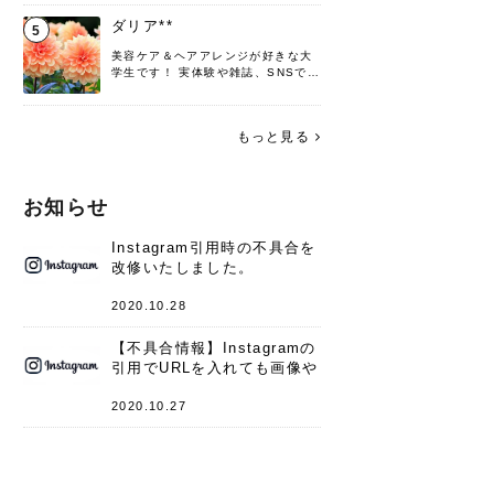
♡ 役立つ情報をお届けできるように
頑張ります！よろしくお願いしま
ダリア**
5
す。
美容ケア＆ヘアアレンジが好きな大
学生です！ 実体験や雑誌、SNSで知
った情報を書いていこうと思いま
す。 これからよろしくお願いします
(*^^*)♪
もっと見る
お知らせ
Instagram引用時の不具合を
改修いたしました。
2020.10.28
【不具合情報】Instagramの
引用でURLを入れても画像や
キャプションが表示されない
件
2020.10.27