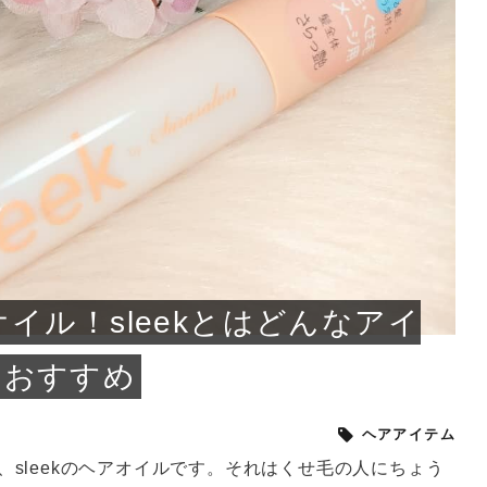
小じわが増えた？原因
手ならではの痩身効
ルルルン ハイドラのどれが
その医療ダイエット、後悔
..
.
..
ア
..
..
イント
..
直し...
「きれい...
の...
敗しに...
タン小顔☆
やり方...
えるヘア...
較・...
と、自...
なエ...
るのは...
パは、頭皮の汚れを落として
類の見分け方＆自宅で
オールハンドエステの
良い？その違いは？PDRN
しませんか？失敗する人の
進し、リラックス効果や美髪
メントの付け方で仕上がりは
春のトレンドカラーは明るめのく
年のショートウルフは、ナチュラ
美容室に行けていないし、そ
いに育てるには高価なアイテ
アで人気の発酵成分が、シャ
んのコスメを持っているの
ラインをすっきりさせたいと
をカミソリで剃って、毛抜き
んとなく運気が停滞している
新生活シーズン、朝の身支度を少しで
職場で浮かない落ち着いたトーンにし
2026年はレイヤーカットを使った髪型
美容室を倒産する数が増えているとい
毎日のちょっとした習慣で小顔は作れ
目元の印象を左右するのは目そのもの
ヘアアイロンを使うのが苦手、火傷が
メイクをしている時間も、スキンケア
サロンのメニューを見ていると、「リ
「ムダ毛が気になる」とお子さんが悩
SNSや雑誌で見かけた素敵なネイルデ
..
...
や...
共通点...
わります。今回は、毛先中心
ーです。ただし、髪がすでに
リーな仕上がりが今っぽい正
型を変えて気分転換したいと
す前に、洗い方や乾かし方、
も広がっています。無印良品
に使っているのはいつも同じ
みを抱えている方はいないで
ど、日々の自己処理を手間に
と悩んでいないでしょうか？
も短くしたい人は多いはず。じつは寝
たいけれど、どこか垢抜けた印象にし
のトレンドと重なり、ルーズウェーブ
うニュースがありました。もともと美
る！頭のこりをほぐしてフェイスライ
ではなく、頭皮の状態かもしれませ
怖いと感じている方はいないでしょう
の時間に変えるという発想から生まれ
ンパマッサージ」の他に「経絡マッサ
んでいる姿を見て、エステ脱毛を検討
ザインを、いざ自分の爪に試してみた
..
見て、急に小じわが増えたと
テと一言で言っても、最新の
癖は、...
たいと...
ヘ...
容室の...
ンのリ...
ん。以下...
か？そ...
たのが...
ージ」...
し始め...
ら、...
ルルルン ハイドラシリーズを使いたい
医師の管理のもと、科学的根拠に基づ
でいないでしょうか？じつは
ったものから、昔ながらの手
けれど、種類が多くてどれを選べばい
いて行う「医療ダイエット」は、自己
かえで
さくら
かえで
かえで
chicca
メガネ
さくら
あかり
あかり
あおい
さな
いか...
流のダ...
さな
さな
もっと見る
もっと見る
もっと見る
もっと見る
もっと見る
もっと見る
もっと見る
もっと見る
もっと見る
もっと見る
もっと見る
もっと見る
もっと見る
イル！sleekとはどんなアイ
におすすめ
ヘアアイテム
のが、sleekのヘアオイルです。それはくせ毛の人にちょう