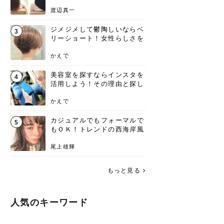
渡辺真一
ジメジメして鬱陶しいならベ
3
リーショート！女性らしさを
失わないポイント
かえで
美容室を探すならインスタを
4
活用しよう！その理由と探し
方を要チェック
かえで
カジュアルでもフォーマルで
5
もＯＫ！トレンドの西海岸風
ラフスタイル特集。
尾上雄輝
もっと見る
人気のキーワード