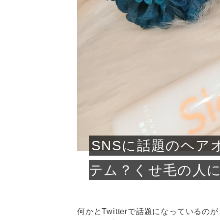
急に
人の
い原因.
めく..
ル...
時こそ.
本ケ
のシャ.
しい美.
のポ
める前.
と...
ヘッドス
と種
果。
血行を促
トリート
2026
2026
しばらく
髪をきれ
スキンケ
「たくさ
フェイス
顔の産毛
最近、な
できる.
魅力と、
効果が...
大きく変
すみカラ
ルでエア
ろそろ髪
ムを増や
ンプーに
に、実際
いうお悩
で抜くな
気がする
さろめ
の塗り...
く...
解...
思って...
頭皮の...
などの...
ものばか.
しょう...
感じて...
じつは...
ふと鏡を
痩身エス
落ち込ん
機器を使
メガネ
さくら
かえで
メガネ
さくら
さくら
あおい
あかり
あおい
あおい
その原...
技によ...
あおい
あかり
SNSに話題のヘアオ
テム？くせ毛の人
何かとTwitterで話題になっている