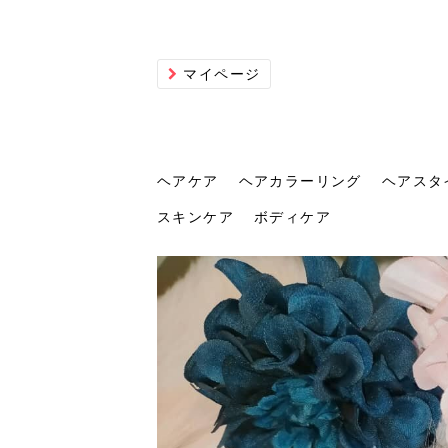
マイページ
ヘアケア
ヘアカラーリング
ヘアスタ
スキンケア
ボディケア
ヘアケア
ヘアカラーリング
ヘアスタイル
ヘアサロン
ヘッドスパ
スカルプケア
ヘアアイテム
メイク
エステ
脱毛
ネイル
スキンケア
ボディケア
トリ
髪の
202
美容
ヘッ
髪を
発酵
ミニ
針で
化粧
202
仕上
へ！2
新ト
い？
らな
い方
何が
少な
の効
毛」。
イド