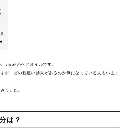
！
て
い
る
で
！
く
78
ne
が、sleekのヘアオイルです。
ますが、どの程度の効果があるのか気になっている人もいます
てみました。
成分は？