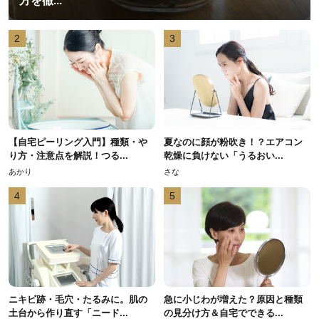
方を徹...
2
3
【自宅ピーリング入門】種類・や
夏なのに顔が粉吹き！？エアコン
り方・注意点を解説！つる...
乾燥に負けない「うるおい...
あかり
さな
4
5
ニキビ跡・毛穴・たるみに。肌の
急に小じわが増えた？原因と種類
土台から作り直す「ニード...
の見分け方＆自宅でできる...