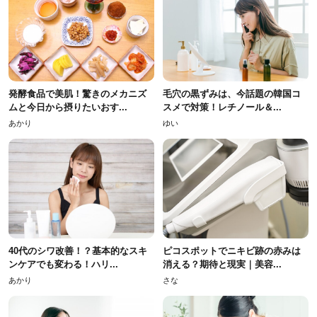
発酵食品で美肌！驚きのメカニズ
毛穴の黒ずみは、今話題の韓国コ
ムと今日から摂りたいおす...
スメで対策！レチノール＆...
あかり
ゆい
40代のシワ改善！？基本的なスキ
ピコスポットでニキビ跡の赤みは
ンケアでも変わる！ハリ...
消える？期待と現実｜美容...
あかり
さな