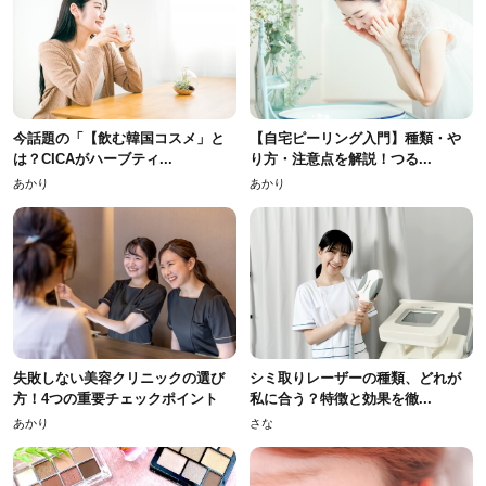
今話題の「【飲む韓国コスメ」と
【自宅ピーリング入門】種類・や
は？CICAがハーブティ...
り方・注意点を解説！つる...
あかり
あかり
失敗しない美容クリニックの選び
シミ取りレーザーの種類、どれが
方！4つの重要チェックポイント
私に合う？特徴と効果を徹...
あかり
さな