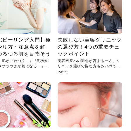
宅ピーリング入門】種
失敗しない美容クリニック
やり方・注意点を解
の選び方！4つの重要チェ
つるつる肌を目指そう
ックポイント
、肌がごわつく…」「毛穴の
美容医療への関心が高まる一方、ク
やザラつきが気になる…」。
リニック選びで悩む方も多いのでは
ない...
あかり