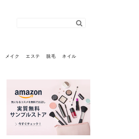
メイク
エステ
脱毛
ネイル
花粉で髪がパサパサするの
肌に合う髪色、どう見つけ
40代のパーマがダレる原因
前髪を薄くするための美容
ヘッドスパで頭皮をケアし
ストレスで髪の毛はどう変
40代の髪を悩みに最適！韓
「おしゃれ」と「身だしな
エステの勧誘が怖い人へ。
「今さら」なんて言わせな
オフィスネイルでも「キラ
はなぜ？原因と落とし方・
る？「イエベ」「ブルベ」
とは？自宅でできる復活術
院の頼み方とは？失敗しな
よう！ヘッドスパの効果と
わる？抜け毛・パサつきの
国発「ダリーフ」でヘアセ
み」は違う。相手に信頼感
断ることは悪くない。自分
い。40代のVIO・顔脱毛、
キラ」はOK？派手に見えな