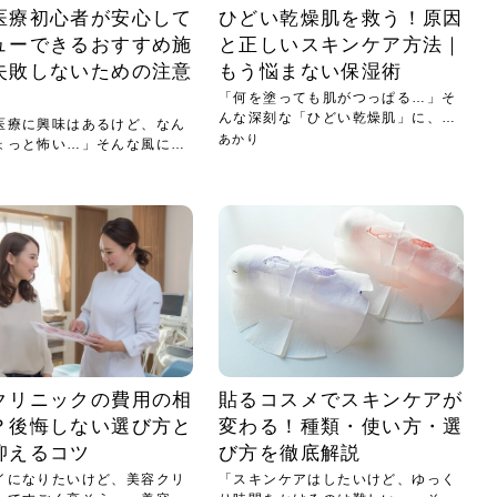
医療初心者が安心して
ひどい乾燥肌を救う！原因
ューできるおすすめ施
と正しいスキンケア方法｜
失敗しないための注意
もう悩まない保湿術
「何を塗っても肌がつっぱる…」そ
んな深刻な「ひどい乾燥肌」に、毎
医療に興味はあるけど、なん
日悩...
あかり
ょっと怖い…」そんな風に、
クリニックの費用の相
貼るコスメでスキンケアが
？後悔しない選び方と
変わる！種類・使い方・選
抑えるコツ
び方を徹底解説
イになりたいけど、美容クリ
「スキンケアはしたいけど、ゆっく