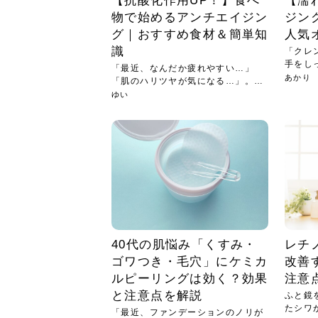
【抗酸化作用UP！】食べ
【濡
物で始めるアンチエイジン
ジン
グ｜おすすめ食材＆簡単知
人気
識
「クレ
手をし
「最近、なんだか疲れやすい…」
倒…」..
あかり
「肌のハリツヤが気になる…」。も
しかし...
ゆい
40代の肌悩み「くすみ・
レチ
ゴワつき・毛穴」にケミカ
改善
ルピーリングは効く？効果
注意
と注意点を解説
ふと鏡
たシワ
「最近、ファンデーションのノリが