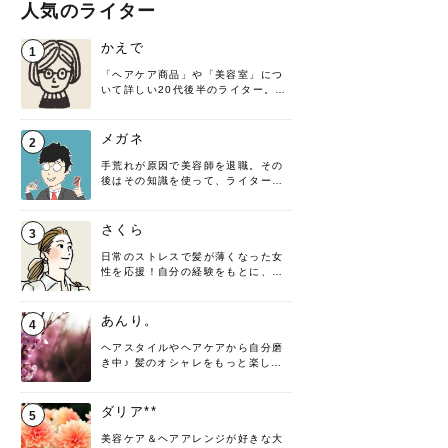
人気のライター
かえで
1
「ヘアケア商品」や「美容室」につ
いて詳しい20代後半のライター。楽
しみながら執筆させていただきま
す！
メガネ
2
手荒れが原因で美容師を退職。その
後はその知識を使って、ライターと
して転身したヘアケアオタクです。
髪の知識をわかりやすく紹介しま
す！
さくら
3
日常のストレスで髪が薄くなった女
性を応援！自分の経験をもとに、執
筆させていただきました。
あんり。
4
ヘアスタイルやヘアケアから自分磨
き中♪ 髪のオシャレをもっと楽しめ
るよう、日々勉強＆実践しています
♡ 役立つ情報をお届けできるように
頑張ります！よろしくお願いしま
ダリア**
5
す。
美容ケア＆ヘアアレンジが好きな大