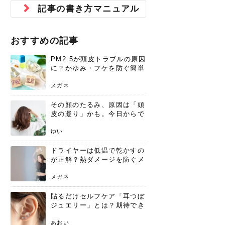
ジュベルック スキンの効果
本気の痩身と体質改善に。
防ぎ方を紹介
診断と...
と長...
いため...
おすすめの人
原因と...
ット...
を与え...
を守る...
賢...
い上...
記事の書き方マニュアル
とは？毛穴・ニキビ跡への
アーユルヴェーダに基づく
花粉の季節になると、髪がパサつく、
美容室で素敵なヘアカラーに染めても
パーマをかけたばかりなのに、もうカ
前髪は薄くしたほうが今風でおしゃれ
普段目に見えない頭皮ですが、何のケ
最近、髪のツヤがなくなったという方
韓国コスメを使うのは若い子だけだと
新しい環境に臨むとき、多くの人が意
「初回限定〇〇円！」そんなお得な体
40代になって、ふと自分のムダ毛のこ
仕事中も、ふとした瞬間に自分の指先
変化...
「イン...
広がる、手触りが悪いと感じた経験は
らったのに、家に帰って鏡を見たら、
ールがダレてしまったと感じている方
だと思っている人は、前髪を早く変え
アもせずに放っておくとダメージが蓄
や、抜け毛が増えたと悩んでいる方
思っていないでしょうか？ダリーフの
識するのが「身だしなみ」です。特に
験エステに行ってみたいけど、『押し
とが気になり始めたけど、「今から脱
を見て、気分が上がるという心ときめ
ありま...
「なん...
はいな...
たいと...
積して...
は、スト...
グラム...
メイク...
に弱い...
毛を...
く「キ...
ニキビ跡の凸凹をどうにかしたいと、
自己流のダイエットではなかなか落ち
おすすめの記事
肌の質感でお悩みではないでしょう
ない、頑固な脂肪やセルライトを、本
さくら
かえで
メガネ
かえで
yukarin
さくら
さくら
さな
さな
さな
あおい
か？肌に...
気で体...
PM2.5が頭皮トラブルの原因
ゆい
さな
に？かゆみ・フケを防ぐ簡単
ケア方法
メガネ
その顔のたるみ、原因は「頭
皮の凝り」かも。今日からで
きる、リフトアップ頭皮マッ
サージ
ゆい
ドライヤーは低温で乾かすの
が正解？熱ダメージを防ぐメ
リットと、速乾のコツ
メガネ
貼るだけセルフケア「耳つぼ
ジュエリー」とは？期待でき
る効果と、その実力
あおい