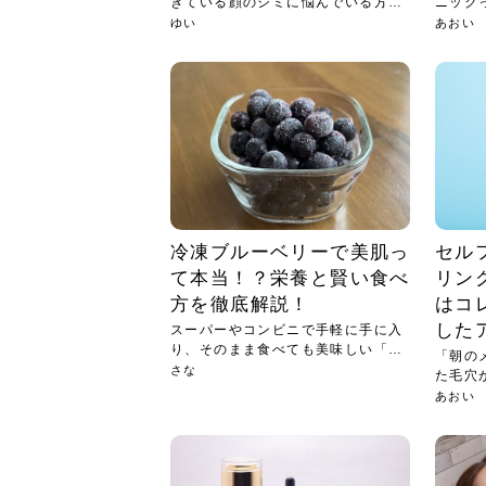
きている顔のシミに悩んでいる方も
ニック
多い...
療に...
ゆい
あおい
冷凍ブルーベリーで美肌っ
セル
て本当！？栄養と賢い食べ
リン
方を徹底解説！
はコ
した
スーパーやコンビニで手軽に手に入
り、そのまま食べても美味しい「冷
「朝の
凍ブ...
さな
た毛穴
肌が...
あおい