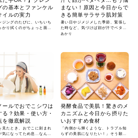
れた手OK？】クレン
汗で顔がベタベタ…もう悩
グの基本とファンケル
まない！原因と今日からで
オイルの実力
きる簡単サラサラ肌対策
ンジングのたびに、いちいち
暑い日やジメジメした季節、緊張し
っかり拭くのがちょっと面
た時など、気づけば顔が汗でベタベ
.
タ…...
あかり
ノールでおでこシワは
発酵食品で美肌！驚きのメ
する？効果・使い方・
カニズムと今日から摂りた
点を徹底解説
いおすすめ食材
を見たとき、おでこに刻まれ
「内側から輝くような、トラブル知
が気になってため息…なんて
らずの美肌になりたい！」そう願う