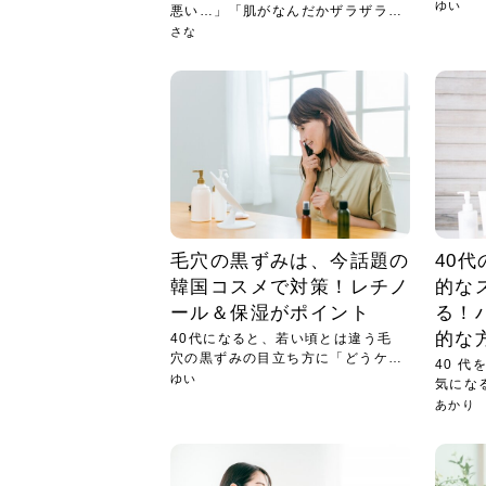
経験...
ゆい
悪い…」「肌がなんだかザラザラ、
くす...
さな
毛穴の黒ずみは、今話題の
40
韓国コスメで対策！レチノ
的な
ール＆保湿がポイント
る！
的な
40代になると、若い頃とは違う毛
穴の黒ずみの目立ち方に「どうケア
40 
すれ...
ゆい
気にな
と...
あかり