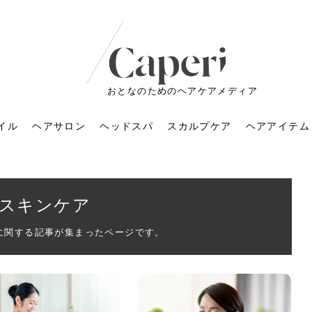
おとなのためのヘアケアメディア
イル
ヘアサロン
ヘッドスパ
スカルプケア
ヘアアイテム
スキンケア
に関する記事が集まったページです。
ートメントの付け方で
くすみが気になる人
6年のショートウルフ最
室に行くのが恥ずかし
ドスパの落とし穴！知
育てるには？毎日の洗
エキスシャンプーって
マリストのメイク術｜
小顔を目指す！美容鍼
ノリが変わる「顔脱
6年運気アップネイルガ
朝の5分が変わる！寝癖がつ
ツヤと透明感で垢抜ける！
ルーズウェーブとは？2026
お気に入りのお店が倒産し
頭皮を刺激してお顔のリフ
頭皮マッサージで目がぱっ
アイロンが苦手でも大丈
V3ファンデーションは危な
リンパマッサージと経絡マ
子供の脱毛、日焼け肌はN
そのネイル、本当に似合っ
がりが変わる｜効かな
026春トレンドの明る
レンドとは？ナチュラ
髪質の変化に気づいた
いと損する真実
と生活習慣を見直す基
いいの？無印良品など
いアイテムで「自分ら
果と後悔しない選び方
4つのメリットと、始
を公開！幸運を呼ぶ色
かない予防方法と時短寝癖
自然なヘアカラーで作る
年の注目スタイルと長さ別
た後の美容室の探し方！失
トアップ♪毎日こつこつカン
ちりする理由は？具体的な
夫！ブラッシング感覚で使
い？針の仕組み・全4種比
ッサージの違いとは？効果
G？親子で学ぶ、安心・安全
てる？指先をきれいに見え