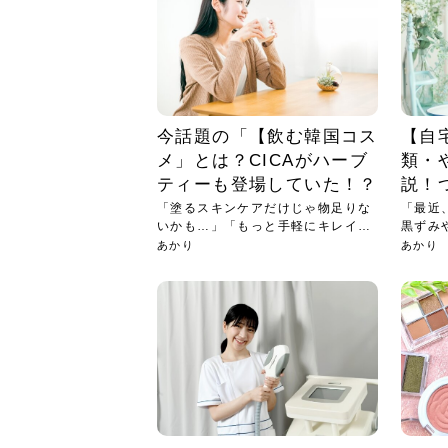
今話題の「【飲む韓国コス
【自
メ」とは？CICAがハーブ
類・
ティーも登場していた！？
説！
「塗るスキンケアだけじゃ物足りな
「最近
いかも…」「もっと手軽にキレイを
黒ずみ
目指...
そん...
あかり
あかり