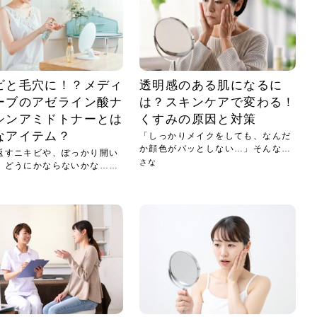
小じわが増えた？原因
手ならではの痩身効
ルルルン ハイドラのどれが
その医療ダイエット、後悔
..
.
..
ア
..
..
イント
..
直し...
「きれい...
の...
敗しに...
タン小顔☆
やり方...
えるヘア...
較・...
と、自...
なエ...
るのは...
パは、頭皮の汚れを落として
類の見分け方＆自宅で
オールハンドエステの
良い？その違いは？PDRN
しませんか？失敗する人の
進し、リラックス効果や美髪
メントの付け方で仕上がりは
春のトレンドカラーは明るめのく
年のショートウルフは、ナチュラ
美容室に行けていないし、そ
いに育てるには高価なアイテ
アで人気の発酵成分が、シャ
んのコスメを持っているの
ラインをすっきりさせたいと
をカミソリで剃って、毛抜き
んとなく運気が停滞している
新生活シーズン、朝の身支度を少しで
職場で浮かない落ち着いたトーンにし
2026年はレイヤーカットを使った髪型
美容室を倒産する数が増えているとい
毎日のちょっとした習慣で小顔は作れ
目元の印象を左右するのは目そのもの
ヘアアイロンを使うのが苦手、火傷が
メイクをしている時間も、スキンケア
サロンのメニューを見ていると、「リ
「ムダ毛が気になる」とお子さんが悩
SNSや雑誌で見かけた素敵なネイルデ
..
...
や...
共通点...
わります。今回は、毛先中心
ーです。ただし、髪がすでに
リーな仕上がりが今っぽい正
型を変えて気分転換したいと
す前に、洗い方や乾かし方、
も広がっています。無印良品
に使っているのはいつも同じ
みを抱えている方はいないで
ど、日々の自己処理を手間に
と悩んでいないでしょうか？
も短くしたい人は多いはず。じつは寝
たいけれど、どこか垢抜けた印象にし
のトレンドと重なり、ルーズウェーブ
うニュースがありました。もともと美
る！頭のこりをほぐしてフェイスライ
ではなく、頭皮の状態かもしれませ
怖いと感じている方はいないでしょう
の時間に変えるという発想から生まれ
ンパマッサージ」の他に「経絡マッサ
んでいる姿を見て、エステ脱毛を検討
ザインを、いざ自分の爪に試してみた
..
見て、急に小じわが増えたと
テと一言で言っても、最新の
癖は、...
たいと...
ヘ...
容室の...
ンのリ...
ん。以下...
か？そ...
たのが...
ージ」...
し始め...
ら、...
ルルルン ハイドラシリーズを使いたい
医師の管理のもと、科学的根拠に基づ
でいないでしょうか？じつは
ったものから、昔ながらの手
けれど、種類が多くてどれを選べばい
いて行う「医療ダイエット」は、自己
かえで
さくら
かえで
かえで
chicca
メガネ
さくら
あかり
あかり
あおい
さな
いか...
流のダ...
ビと毛穴に！？メディ
透明感のある肌になるに
さな
さな
ーブのアゼライン酸ナ
は？スキンケアで変わる！
もっと見る
もっと見る
もっと見る
もっと見る
もっと見る
もっと見る
もっと見る
もっと見る
もっと見る
もっと見る
もっと見る
シンアミドトナーとは
くすみの原因と対策
もっと見る
もっと見る
なアイテム？
「しっかりメイクをしても、なんだ
か顔色がパッとしない…」そんな風
返すニキビや、ぽっかり開い
に感...
さな
、どうにかならないかな…」