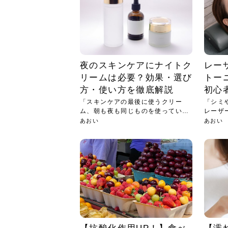
夜のスキンケアにナイトク
レー
リームは必要？効果・選び
トー
方・使い方を徹底解説
初心
「スキンケアの最後に使うクリー
「シミ
ム、朝も夜も同じものを使っていま
レーザ
せんか...
から...
あおい
あおい