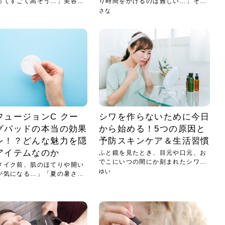
ってすごく高そう…」美容医
り時間をかけるのは難しい…」そん
な忙...
さな
フュージョンC クー
シワを作らないために今日
グパッドの本当の効果
から始める！5つの原因と
レ！？どんな魅力を隠
予防スキンケア＆生活習慣
アイテムなのか
ふと鏡を見たとき、目元や口元、お
でこにいつの間にか刻まれたシワに
メイク前、肌のほてりや開い
気づ...
ゆい
が気になる…」「夏の暑さで