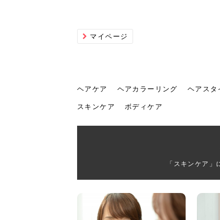
マイページ
ヘアケア
ヘアカラーリング
ヘアスタ
スキンケア
ボディケア
ヘアケア
ヘアカラーリング
ヘアスタイル
ヘアサロン
ヘッドスパ
スカルプケア
ヘアアイテム
メイク
エステ
脱毛
ネイル
スキンケア
ボディケア
「スキンケア」
トリ
髪の
202
美容
ヘッ
髪を
発酵
ミニ
針で
化粧
202
仕上
へ！2
新ト
い？
らな
い方
何が
少な
の効
毛」。
イド