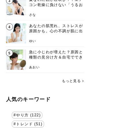
3
コン乾燥に負けない「うるお
いスキンケア」術
さな
あなたの肌荒れ、ストレスが
4
原因かも。心の不調が肌に出
る仕組みと、悪循環を断つ方
法
ゆい
急に小じわが増えた？原因と
5
種類の見分け方＆自宅ででき
る改善ケア
あおい
もっと見る
人気のキーワード
やり方 (122)
トレンド (51)