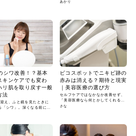
方は...
あかり
代のシワ改善！？基本
ピコスポットでニキビ跡の
スキンケアでも変わ
赤みは消える？期待と現実
ハリ肌を取り戻す一般
｜美容医療の選び方
方法
セルフケアではなかなか改善せず、
「美容医療なら何とかしてくれるか
代を迎え、ふと鏡を見たときに
も？...
さな
る「シワ」。深くなる前に何