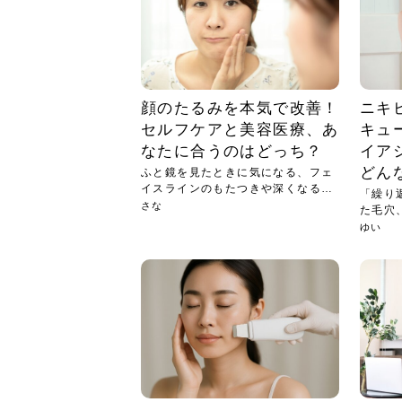
急に
人の
い原因.
めく..
ル...
時こそ.
本ケ
のシャ.
しい美.
のポ
める前.
と...
ヘッドス
と種
果。
血行を促
トリート
2026
2026
しばらく
髪をきれ
スキンケ
「たくさ
フェイス
顔の産毛
最近、な
できる.
魅力と、
効果が...
大きく変
すみカラ
ルでエア
ろそろ髪
ムを増や
ンプーに
に、実際
いうお悩
で抜くな
気がする
さろめ
の塗り...
く...
解...
思って...
頭皮の...
などの...
ものばか.
しょう...
感じて...
じつは...
ふと鏡を
痩身エス
落ち込ん
機器を使
メガネ
さくら
かえで
メガネ
さくら
さくら
あおい
あかり
あおい
あおい
その原...
技によ...
顔のたるみを本気で改善！
ニキ
あおい
あかり
セルフケアと美容医療、あ
キュ
なたに合うのはどっち？
イア
どん
ふと鏡を見たときに気になる、フェ
イスラインのもたつきや深くなるほ
「繰り
うれ...
さな
た毛穴
そん...
ゆい