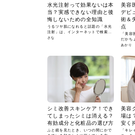
水光注射って効果ないは本
美容
当？実感できない理由と後
デビ
悔しないための全知識
術＆
点
うるツヤ肌になれると話題の「水光
注射」は、インターネットで検索す
「美容
ると...
さな
だかち
美容...
あかり
シミ改善スキンケア！でき
美容
てしまったシミは消える？
場は
有効成分と化粧品の選び方
安く
ふと鏡を見たとき、いつの間にかで
「キレ