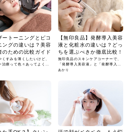
ザートーニングとピコ
【無印良品】発酵導入美容
ニングの違いは？美容
液と化粧水の違いは？どっ
者のための比較ガイド
ちを選ぶべきか徹底比較！
やくすみを薄くしたいけど、
無印良品のスキンケアコーナーで、
ー治療って色々あってよく分
「発酵導入美容液」と「発酵導入化
粧水...
あかり