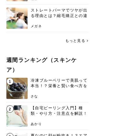
ストレートパーマでツヤが出
る理由とは？縮毛矯正との違
いや長持ちケアを解説
メガネ
もっと見る
週間ランキング（スキンケ
ア）
冷凍ブルーベリーで美肌って
1
本当！？栄養と賢い食べ方を
徹底解説！
さな
【自宅ピーリング入門】種
2
類・やり方・注意点を解説！
つるつる肌を目指そう
あかり
夏なのに顔が粉吹き！？エア