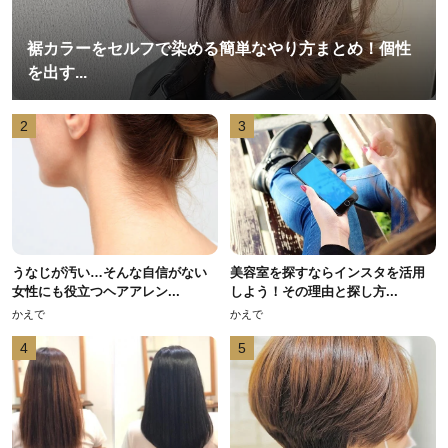
裾カラーをセルフで染める簡単なやり方まとめ！個性
を出す...
2
3
うなじが汚い…そんな自信がない
美容室を探すならインスタを活用
女性にも役立つヘアアレン...
しよう！その理由と探し方...
かえで
かえで
4
5