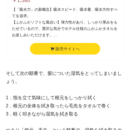
￥
1,580
【「吸水力」の新概念】吸水スピード、吸水量、吸水方向すべ
てを追求。
【ふかふかソフトな風合い】弾力性があり、しっかり厚みをも
たせているので、贅沢な気分でホテル仕様のふかふかタオルを
お楽しみいただけます。
【高い耐久性】毛羽落ちを抑えて糸の劣化を防ぐ技術によっ
て、洗濯回数が多くなるトレーニング、エステ、美容院などで
販売サイトへ
のご使用でも、柔らかさが持続します。
【綿100％】天然コットン100％なので、安心してお使いいた
だけます。
そして次の順番で、髪についた湿気をとってしまいまし
【ジャパン・テクノロジー】 私たちは日本のタオルメーカー
です。お客様視点に立ち、どんなタオルが心地よいのか、どん
ょう。
なタオルが使いやすいのか、どんなタオルがご満足いただける
のかを日々研究努力を続けているメーカーです。日本の技術力
1．指を立て気味にして根元をしっかり拭く
を活用し、生産効率を実現するため、厳選された海外の工場に
て生産しております。
2．根元の全体を拭き取ったら毛先をタオルで巻く
3．軽く叩きながら湿気を拭き取る