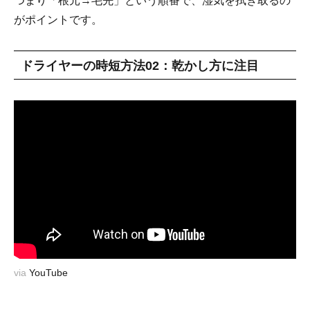
つまり「根元→毛先」という順番で、湿気を拭き取るの
がポイントです。
ドライヤーの時短方法02：乾かし方に注目
via
YouTube