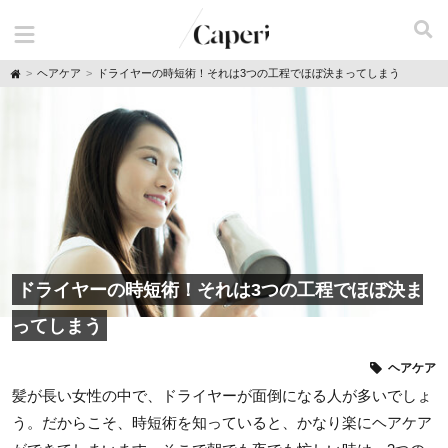
H
ヘアケア
ドライヤーの時短術！それは3つの工程でほぼ決まってしまう
o
m
e
ドライヤーの時短術！それは3つの工程でほぼ決ま
ってしまう
ヘアケア
髪が長い女性の中で、ドライヤーが面倒になる人が多いでしょ
う。だからこそ、時短術を知っていると、かなり楽にヘアケア