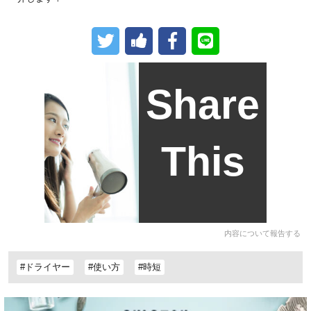
Share
This
内容について報告する
#ドライヤー
#使い方
#時短