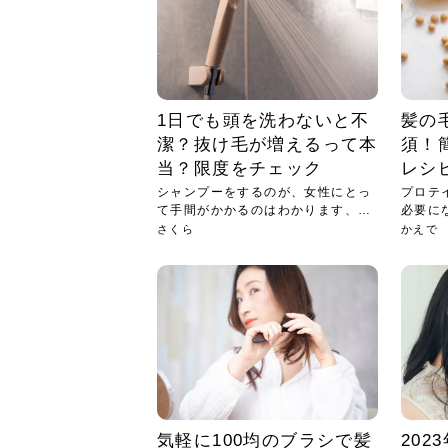
急に
人の
い原因.
めく..
ル...
時こそ.
本ケ
のシャ.
しい美.
のポ
める前.
と...
ヘッドス
と種
果。
血行を促
トリート
2026
2026
しばらく
髪をきれ
スキンケ
「たくさ
フェイス
顔の産毛
最近、な
できる.
魅力と、
効果が...
大きく変
すみカラ
ルでエア
ろそろ髪
ムを増や
ンプーに
に、実際
いうお悩
で抜くな
気がする
さろめ
の塗り...
く...
解...
思って...
頭皮の...
などの...
ものばか.
しょう...
感じて...
じつは...
ふと鏡を
痩身エス
落ち込ん
機器を使
メガネ
さくら
かえで
メガネ
さくら
さくら
あおい
あかり
あおい
あおい
その原...
技によ...
1日でも頭を洗わないと不
髪の
あおい
あかり
潔？抜け毛が増えるって本
須！
当？限度をチェック
レシ
シャンプーをするのが、女性にとっ
プロテ
て手間がかかるのはわかります、髪
必要に
の毛...
いと...
さくら
かえで
気軽に100均のブラシで髪
20