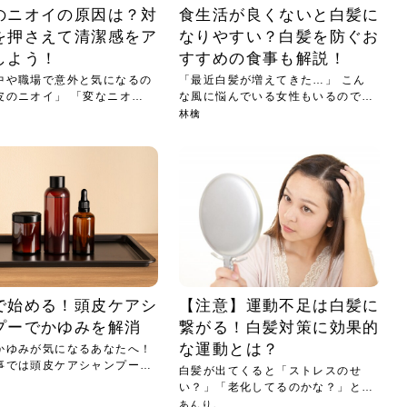
のニオイの原因は？対
食生活が良くないと白髪に
を押さえて清潔感をア
なりやすい？白髪を防ぐお
しよう！
すすめの食事も解説！
中や職場で意外と気になるの
「最近白髪が増えてきた…」 こん
皮のニオイ」 「変なニオイ
な風に悩んでいる女性もいるのでは
な...
林檎
で始める！頭皮ケアシ
【注意】運動不足は白髪に
プーでかゆみを解消
繋がる！白髪対策に効果的
な運動とは？
かゆみが気になるあなたへ！
事では頭皮ケアシャンプーの
白髪が出てくると「ストレスのせ
い？」「老化してるのかな？」とつ
い...
あんり。