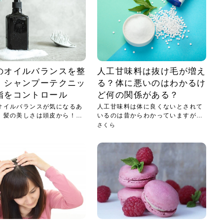
のオイルバランスを整
人工甘味料は抜け毛が増え
！シャンプーテクニッ
る？体に悪いのはわかるけ
脂をコントロール
ど何の関係がある？
オイルバランスが気になるあ
人工甘味料は体に良くないとされて
。髪の美しさは頭皮から！オ
いるのは昔からわかっていますが、
じつ...
ン
さくら