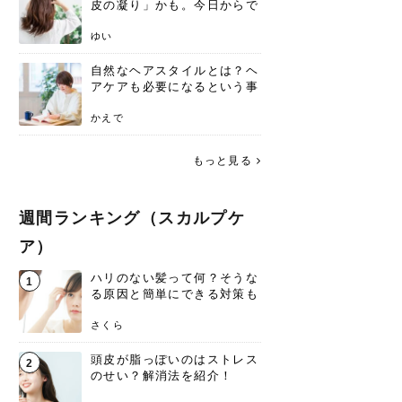
皮の凝り」かも。今日からで
きる、リフトアップ頭皮マッ
サージ
ゆい
自然なヘアスタイルとは？ヘ
アケアも必要になるという事
実を知っていますか？
かえで
もっと見る
週間ランキング（スカルプケ
ア）
ハリのない髪って何？そうな
1
る原因と簡単にできる対策も
公開中
さくら
頭皮が脂っぽいのはストレス
2
のせい？解消法を紹介！