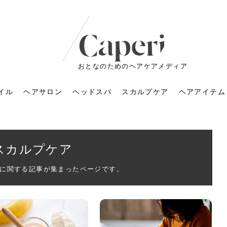
おとなのためのヘアケアメディア
イル
ヘアサロン
ヘッドスパ
スカルプケア
ヘアアイテム
スカルプケア
に関する記事が集まったページです。
ートメントの付け方で
くすみが気になる人
6年のショートウルフ最
室に行くのが恥ずかし
ドスパの落とし穴！知
育てるには？毎日の洗
エキスシャンプーって
マリストのメイク術｜
小顔を目指す！美容鍼
ノリが変わる「顔脱
6年運気アップネイルガ
朝の5分が変わる！寝癖がつ
ツヤと透明感で垢抜ける！
ルーズウェーブとは？2026
お気に入りのお店が倒産し
頭皮を刺激してお顔のリフ
頭皮マッサージで目がぱっ
アイロンが苦手でも大丈
V3ファンデーションは危な
リンパマッサージと経絡マ
子供の脱毛、日焼け肌はN
そのネイル、本当に似合っ
がりが変わる｜効かな
026春トレンドの明る
レンドとは？ナチュラ
髪質の変化に気づいた
いと損する真実
と生活習慣を見直す基
いいの？無印良品など
いアイテムで「自分ら
果と後悔しない選び方
4つのメリットと、始
を公開！幸運を呼ぶ色
かない予防方法と時短寝癖
自然なヘアカラーで作る
年の注目スタイルと長さ別
た後の美容室の探し方！失
トアップ♪毎日こつこつカン
ちりする理由は？具体的な
夫！ブラッシング感覚で使
い？針の仕組み・全4種比
ッサージの違いとは？効果
G？親子で学ぶ、安心・安全
てる？指先をきれいに見え