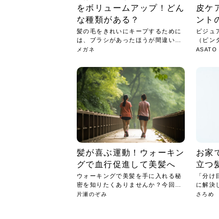
をボリュームアップ！どん
皮ケ
な種類がある？
ント
髪の毛をきれいにキープするために
ビジュア
は、ブラシがあったほうが間違いあ
（ピン
りま...
メガネ
ASATO
髪が喜ぶ運動！ウォーキン
お家
グで血行促進して美髪へ
立つ
ウォーキングで美髪を手に入れる秘
「分け
密を知りたくありませんか？今回
に解決
は、ウ...
アダ...
片瀬のぞみ
さろめ