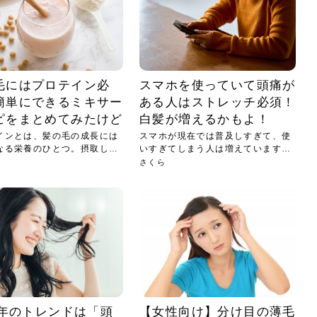
小じわが増えた？原因
手ならではの痩身効
ルルルン ハイドラのどれが
その医療ダイエット、後悔
..
.
..
ア
..
..
イント
..
直し...
「きれい...
の...
敗しに...
タン小顔☆
やり方...
えるヘア...
較・...
と、自...
なエ...
るのは...
パは、頭皮の汚れを落として
類の見分け方＆自宅で
オールハンドエステの
良い？その違いは？PDRN
しませんか？失敗する人の
進し、リラックス効果や美髪
メントの付け方で仕上がりは
春のトレンドカラーは明るめのく
年のショートウルフは、ナチュラ
美容室に行けていないし、そ
いに育てるには高価なアイテ
アで人気の発酵成分が、シャ
んのコスメを持っているの
ラインをすっきりさせたいと
をカミソリで剃って、毛抜き
んとなく運気が停滞している
新生活シーズン、朝の身支度を少しで
職場で浮かない落ち着いたトーンにし
2026年はレイヤーカットを使った髪型
美容室を倒産する数が増えているとい
毎日のちょっとした習慣で小顔は作れ
目元の印象を左右するのは目そのもの
ヘアアイロンを使うのが苦手、火傷が
メイクをしている時間も、スキンケア
サロンのメニューを見ていると、「リ
「ムダ毛が気になる」とお子さんが悩
SNSや雑誌で見かけた素敵なネイルデ
..
...
や...
共通点...
わります。今回は、毛先中心
ーです。ただし、髪がすでに
リーな仕上がりが今っぽい正
型を変えて気分転換したいと
す前に、洗い方や乾かし方、
も広がっています。無印良品
に使っているのはいつも同じ
みを抱えている方はいないで
ど、日々の自己処理を手間に
と悩んでいないでしょうか？
も短くしたい人は多いはず。じつは寝
たいけれど、どこか垢抜けた印象にし
のトレンドと重なり、ルーズウェーブ
うニュースがありました。もともと美
る！頭のこりをほぐしてフェイスライ
ではなく、頭皮の状態かもしれませ
怖いと感じている方はいないでしょう
の時間に変えるという発想から生まれ
ンパマッサージ」の他に「経絡マッサ
んでいる姿を見て、エステ脱毛を検討
ザインを、いざ自分の爪に試してみた
..
見て、急に小じわが増えたと
テと一言で言っても、最新の
癖は、...
たいと...
ヘ...
容室の...
ンのリ...
ん。以下...
か？そ...
たのが...
ージ」...
し始め...
ら、...
ルルルン ハイドラシリーズを使いたい
医師の管理のもと、科学的根拠に基づ
でいないでしょうか？じつは
ったものから、昔ながらの手
けれど、種類が多くてどれを選べばい
いて行う「医療ダイエット」は、自己
かえで
さくら
かえで
かえで
chicca
メガネ
さくら
あかり
あかり
あおい
さな
いか...
流のダ...
毛にはプロテイン必
スマホを使っていて頭痛が
さな
さな
簡単にできるミキサー
ある人はストレッチ必須！
もっと見る
もっと見る
もっと見る
もっと見る
もっと見る
もっと見る
もっと見る
もっと見る
もっと見る
もっと見る
もっと見る
ピをまとめてみたけど
白髪が増えるかもよ！
もっと見る
もっと見る
インとは、髪の毛の成長には
スマホが現在では普及しすぎて、使
なる栄養のひとつ。摂取しな
いすぎてしまう人は増えています。
じつ...
さくら
23年のトレンドは「頭
【女性向け】分け目の薄毛