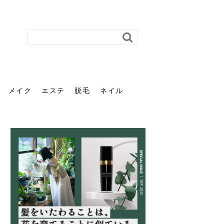
メイク
エステ
脱毛
ネイル
花粉で髪がパサパサするの
肌に合う髪色、どう見つけ
40代のパーマがダレる原因
前髪を薄くするための美容
ヘッドスパで頭皮をケアし
ストレスで髪の毛はどう変
40代の髪を悩みに最適！韓
「おしゃれ」と「身だしな
エステの勧誘が怖い人へ。
「今さら」なんて言わせな
オフィスネイルでも「キラ
はなぜ？原因と落とし方・
る？「イエベ」「ブルベ」
とは？自宅でできる復活術
院の頼み方とは？失敗しな
よう！ヘッドスパの効果と
わる？抜け毛・パサつきの
国発「ダリーフ」でヘアセ
み」は違う。相手に信頼感
断ることは悪くない。自分
い。40代のVIO・顔脱毛、
キラ」はOK？派手に見えな