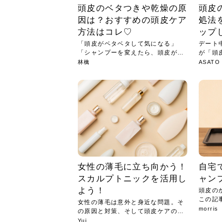
頭皮のベタつきや乾燥の原
頭皮
因は？おすすめの頭皮ケア
処法
方法はコレ♡
ップ
「頭皮がベタベタして気になる」
デート
「シャンプーを変えたら、頭皮が乾
が「頭
燥...
し...
林檎
ASATO
女性の薄毛に立ち向かう！
自宅
スカルプトニックを活用し
ャン
よう！
頭皮の
この記
女性の薄毛は意外と身近な問題。そ
効果...
morris
の原因と対策、そして頭皮ケアのア
イテ...
Yui