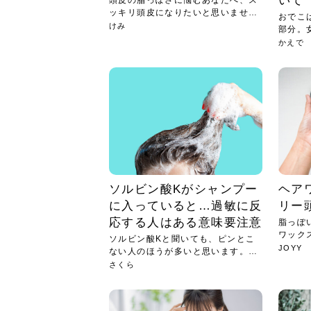
いて
頭皮の脂っぽさに悩むあなたへ、ス
ッキリ頭皮になりたいと思いません
おでこ
か？...
けみ
部分。
いま...
かえで
ソルビン酸Kがシャンプー
ヘア
に入っていると…過敏に反
リー
応する人はある意味要注意
脂っぽ
ワック
ソルビン酸Kと聞いても、ピンとこ
頭皮...
JOYY
ない人のほうが多いと思います。そ
れも...
さくら