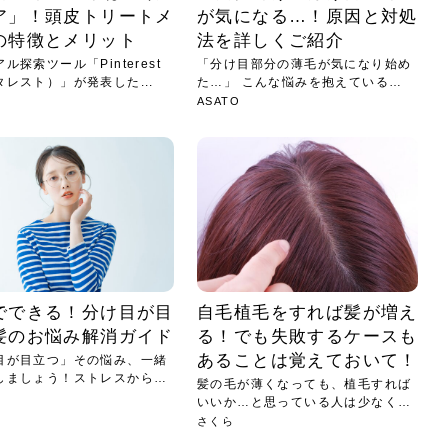
ア」！頭皮トリートメ
が気になる…！原因と対処
の特徴とメリット
法を詳しくご紹介
ル探索ツール「Pinterest
「分け目部分の薄毛が気になり始め
タレスト）」が発表した...
た…」 こんな悩みを抱えている女
性...
ASATO
でできる！分け目が目
自毛植毛をすれば髪が増え
髪のお悩み解消ガイド
る！でも失敗するケースも
あることは覚えておいて！
目が目立つ」その悩み、一緒
しましょう！ストレスからヘ
髪の毛が薄くなっても、植毛すれば
いいか…と思っている人は少なくな
いと...
さくら