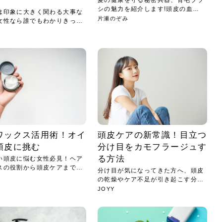
髪の健康を守る秘密兵器、育毛ブラ
シの魅力を紹介します!頭皮の血行
は印象に大きく関わる大事な
を促...
片瀬のぞみ
女性なら誰でもわかりきって
ワックス活用術！オイ
頭皮ケアの新常識！目立つ
頭皮に挑む
分け目をカモフラージュす
る方法
い頭皮に悩む女性必見！ヘア
スの役割から頭皮ケアまで、
分け目が気になってきた方へ、頭皮
の乾燥やケア不足が引き起こす分け
目の...
JOYY