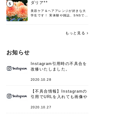
頑張ります！よろしくお願いしま
ダリア**
5
す。
美容ケア＆ヘアアレンジが好きな大
学生です！ 実体験や雑誌、SNSで知
った情報を書いていこうと思いま
す。 これからよろしくお願いします
(*^^*)♪
もっと見る
お知らせ
Instagram引用時の不具合を
改修いたしました。
2020.10.28
【不具合情報】Instagramの
引用でURLを入れても画像や
キャプションが表示されない
件
2020.10.27