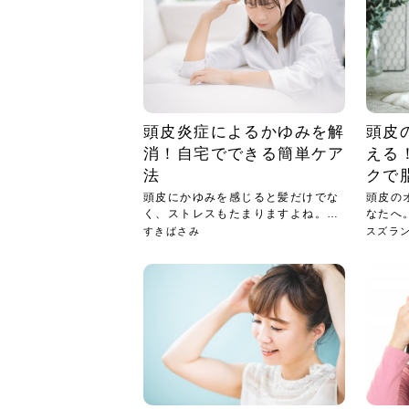
頭皮炎症によるかゆみを解
頭皮
消！自宅でできる簡単ケア
える
法
クで
頭皮にかゆみを感じると髪だけでな
頭皮の
く、ストレスもたまりますよね。。
なたへ
頭皮...
イリ...
すきばさみ
スズラ