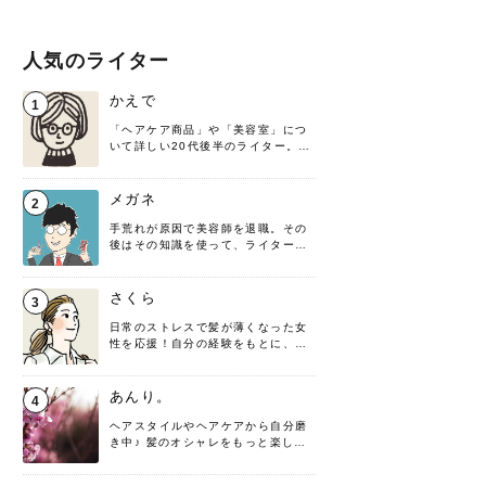
人気のライター
かえで
1
「ヘアケア商品」や「美容室」につ
いて詳しい20代後半のライター。楽
しみながら執筆させていただきま
す！
メガネ
2
手荒れが原因で美容師を退職。その
後はその知識を使って、ライターと
して転身したヘアケアオタクです。
髪の知識をわかりやすく紹介しま
す！
さくら
3
日常のストレスで髪が薄くなった女
性を応援！自分の経験をもとに、執
筆させていただきました。
あんり。
4
ヘアスタイルやヘアケアから自分磨
き中♪ 髪のオシャレをもっと楽しめ
るよう、日々勉強＆実践しています
♡ 役立つ情報をお届けできるように