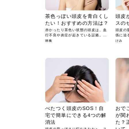
茶色っぽい頭皮を青白くし
頭皮
たい！おすすめの方法は？
スの
赤かったり茶色い状態の頭皮は、血
頭皮の
行不良や炎症が起きている証拠。
係に迫
頭...
が体...
林檎
けみ
べたつく頭皮のSOS！自
おで
宅で簡単にできる4つの解
が関
消法
た？