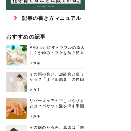
ジュベルック スキンの効果
本気の痩身と体質改善に。
防ぎ方を紹介
診断と...
と長...
いため...
おすすめの人
原因と...
ット...
を与え...
を守る...
賢...
い上...
とは？毛穴・ニキビ跡への
アーユルヴェーダに基づく
花粉の季節になると、髪がパサつく、
美容室で素敵なヘアカラーに染めても
パーマをかけたばかりなのに、もうカ
前髪は薄くしたほうが今風でおしゃれ
普段目に見えない頭皮ですが、何のケ
最近、髪のツヤがなくなったという方
韓国コスメを使うのは若い子だけだと
新しい環境に臨むとき、多くの人が意
「初回限定〇〇円！」そんなお得な体
40代になって、ふと自分のムダ毛のこ
仕事中も、ふとした瞬間に自分の指先
変化...
「イン...
広がる、手触りが悪いと感じた経験は
らったのに、家に帰って鏡を見たら、
ールがダレてしまったと感じている方
だと思っている人は、前髪を早く変え
アもせずに放っておくとダメージが蓄
や、抜け毛が増えたと悩んでいる方
思っていないでしょうか？ダリーフの
識するのが「身だしなみ」です。特に
験エステに行ってみたいけど、『押し
とが気になり始めたけど、「今から脱
を見て、気分が上がるという心ときめ
記事の書き方マニュアル
ありま...
「なん...
はいな...
たいと...
積して...
は、スト...
グラム...
メイク...
に弱い...
毛を...
く「キ...
ニキビ跡の凸凹をどうにかしたいと、
自己流のダイエットではなかなか落ち
肌の質感でお悩みではないでしょう
ない、頑固な脂肪やセルライトを、本
さくら
かえで
メガネ
かえで
yukarin
さくら
さくら
さな
さな
さな
あおい
か？肌に...
気で体...
おすすめの記事
ゆい
さな
PM2.5が頭皮トラブルの原因
に？かゆみ・フケを防ぐ簡単
ケア方法
メガネ
その頭の臭い、加齢臭と違う
かも？「ミドル脂臭」の原因
と、後頭部を洗うシャンプー
術
メガネ
リバースケアの正しいやり方
とは？パサつく髪を潤す手順
と失敗しない注意点
メガネ
その顔のたるみ、原因は「頭