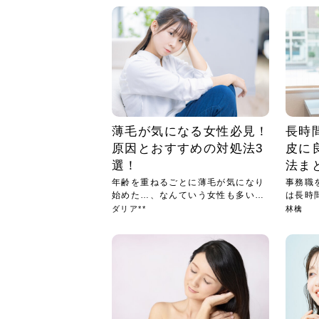
薄毛が気になる女性必見！
長時
原因とおすすめの対処法3
皮に
選！
法ま
年齢を重ねるごとに薄毛が気になり
事務職
始めた…、なんていう女性も多いの
は長時
では...
も多...
ダリア**
林檎