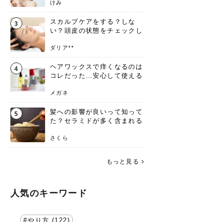
けみ
スカルプケアをする？しな
3
い？頭皮の状態をチェックし
よう！
ダリア**
ヘアワックスで痒くなるのは
4
コレだった…安心して使える
おすすめも紹介
メガネ
髪への影響が良いって知って
5
た？セラミドが多く含まれる
食材とおすすめの摂取方法
さくら
もっと見る
人気のキーワード
やり方 (122)