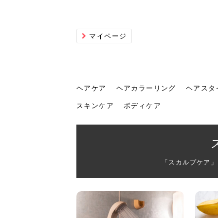
マイページ
ヘアケア
ヘアカラーリング
ヘアスタ
スキンケア
ボディケア
ヘアケア
ヘアカラーリング
ヘアスタイル
ヘアサロン
ヘッドスパ
スカルプケア
ヘアアイテム
メイク
エステ
脱毛
ネイル
スキンケア
ボディケア
「スカルプケア」
トリ
髪の
202
美容
ヘッ
髪を
発酵
ミニ
針で
化粧
202
仕上
へ！2
新ト
い？
らな
い方
何が
少な
の効
毛」。
イド