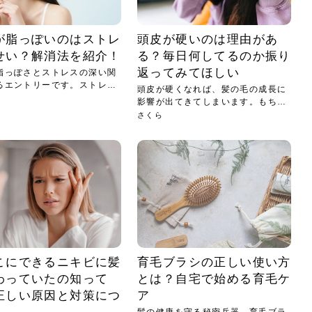
が脂っぽいのはストレ
頭皮が硬いのは理由があ
せい？解消法を紹介！
る？毎日何してるのか振り
返ってみてほしい
脂っぽさとストレスの深い関
るエントリーです。ストレス
頭皮が硬くなれば、髪の毛の成長に
影響が出てきてしまいます。もちろ
ん全...
さくら
こにできるニキビに髪
育毛ブラシの正しい使い方
わっていたの知って
とは？自宅で始める育毛ケ
正しい原因と対策につ
ア